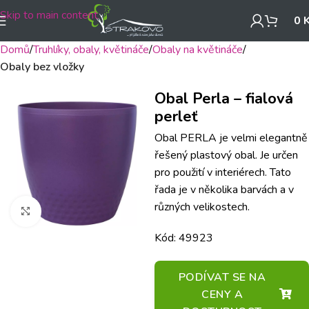
Skip to main content
0
Domů
Truhlíky, obaly, květináče
Obaly na květináče
Obaly bez vložky
Obal Perla – fialová
perleť
Obal PERLA je velmi elegantně
řešený plastový obal. Je určen
pro použití v interiérech. Tato
řada je v několika barvách a v
různých velikostech.
Klikněte pro zvětšení
Kód: 49923
PODÍVAT SE NA
CENY A