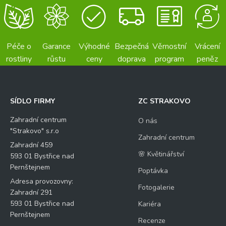
Péče o
Garance
Výhodné
Bezpečná
Věrnostní
Vrácení
rostliny
růstu
ceny
doprava
program
peněz
SÍDLO FIRMY
ZC STRAKOVO
Zahradní centrum
O nás
"Strakovo" s.r.o
Zahradní centrum
Zahradní 459
🌸 Květinářství
593 01 Bystřice nad
Pernštejnem
Poptávka
Adresa provozovny:
Fotogalerie
Zahradní 291
593 01 Bystřice nad
Kariéra
Pernštejnem
Recenze