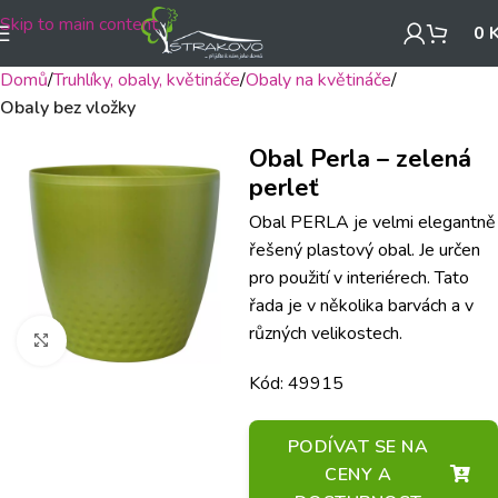
Skip to main content
0
Domů
Truhlíky, obaly, květináče
Obaly na květináče
Obaly bez vložky
Obal Perla – zelená
perleť
Obal PERLA je velmi elegantně
řešený plastový obal. Je určen
pro použití v interiérech. Tato
řada je v několika barvách a v
různých velikostech.
Klikněte pro zvětšení
Kód: 49915
PODÍVAT SE NA
CENY A