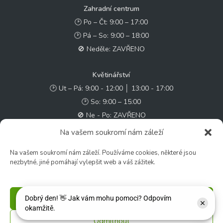
Zahradní centrum
🕑 Po – Čt: 9:00 – 17:00
🕑 Pá – So: 9:00 – 18:00
🚫 Neděle: ZAVŘENO
Květinářství
🕑 Ut – Pá: 9:00 - 12:00 │ 13:00 - 17:00
🕑 So: 9:00 – 15:00
🚫 Ne - Po: ZAVŘENO
Na vašem soukromí nám záleží
Rychlý kontakt:
Na vašem soukromí nám záleží. Používáme cookies, některé jsou
✉️ e-shop@zcstrakovo.cz
nezbytné, jiné pomáhají vylepšit web a váš zážitek.
Sledujte nás:
Příjmout
Odmítnout