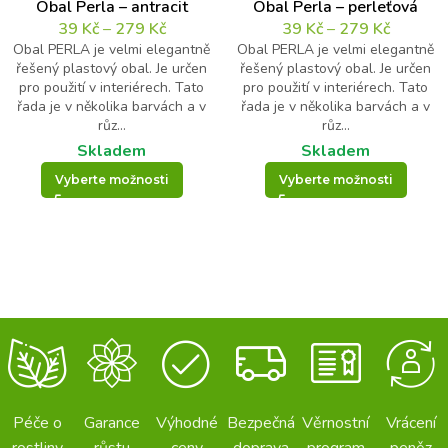
Obal Perla – antracit
Obal Perla – perleťová
39
Kč
–
279
Kč
39
Kč
–
279
Kč
Obal PERLA je velmi elegantně
Obal PERLA je velmi elegantně
řešený plastový obal. Je určen
řešený plastový obal. Je určen
pro použití v interiérech. Tato
pro použití v interiérech. Tato
řada je v několika barvách a v
řada je v několika barvách a v
růz...
růz...
Skladem
Skladem
Vyberte možnosti
Vyberte možnosti
Péče o
Garance
Výhodné
Bezpečná
Věrnostní
Vrácení
rostliny
růstu
ceny
doprava
program
peněz