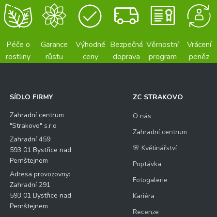
Péče o
Garance
Výhodné
Bezpečná
Věrnostní
Vrácení
rostliny
růstu
ceny
doprava
program
peněz
SÍDLO FIRMY
ZC STRAKOVO
Zahradní centrum
O nás
"Strakovo" s.r.o
Zahradní centrum
Zahradní 459
🌸 Květinářství
593 01 Bystřice nad
Pernštejnem
Poptávka
Adresa provozovny:
Fotogalerie
Zahradní 291
593 01 Bystřice nad
Kariéra
Pernštejnem
Recenze