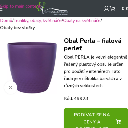
Skip to main content
0
Domů
Truhlíky, obaly, květináče
Obaly na květináče
Obaly bez vložky
Obal Perla – fialová
perleť
Obal PERLA je velmi elegantně
řešený plastový obal. Je určen
pro použití v interiérech. Tato
řada je v několika barvách a v
různých velikostech.
Klikněte pro zvětšení
Kód: 49923
PODÍVAT SE NA
CENY A