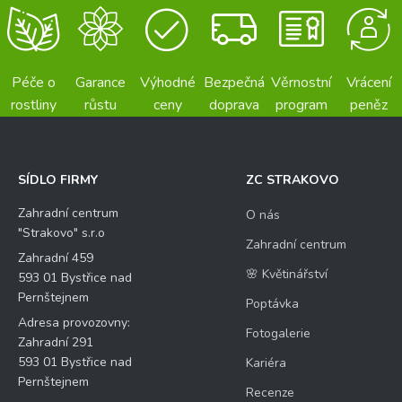
Péče o
Garance
Výhodné
Bezpečná
Věrnostní
Vrácení
rostliny
růstu
ceny
doprava
program
peněz
SÍDLO FIRMY
ZC STRAKOVO
Zahradní centrum
O nás
"Strakovo" s.r.o
Zahradní centrum
Zahradní 459
🌸 Květinářství
593 01 Bystřice nad
Pernštejnem
Poptávka
Adresa provozovny:
Fotogalerie
Zahradní 291
593 01 Bystřice nad
Kariéra
Pernštejnem
Recenze