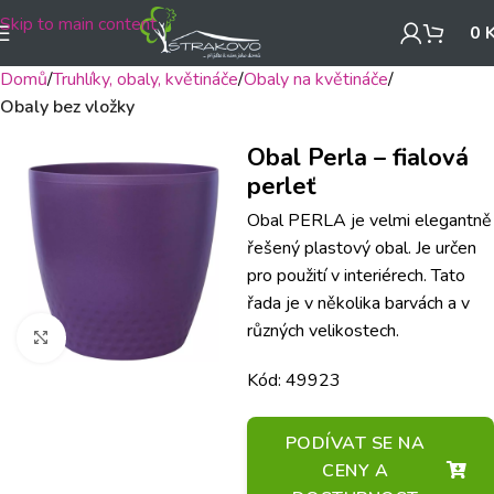
Skip to main content
0
Domů
Truhlíky, obaly, květináče
Obaly na květináče
Obaly bez vložky
Obal Perla – fialová
perleť
Obal PERLA je velmi elegantně
řešený plastový obal. Je určen
pro použití v interiérech. Tato
řada je v několika barvách a v
různých velikostech.
Klikněte pro zvětšení
Kód: 49923
PODÍVAT SE NA
CENY A