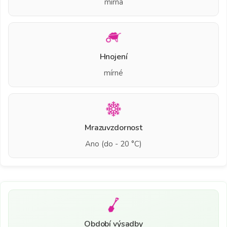
mírná
Hnojení
mírné
Mrazuvzdornost
Ano (do - 20 °C)
Období výsadby