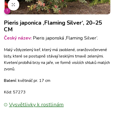
Klikněte pro zvětšení
?
Pieris japonica ‚Flaming Silver‘, 20–25
CM
Český název:
Pieris japonská ‚Flaming Silver‘.
Malý vždyzelený keř, který má zaoblené, oranžovočervené
listy, které se postupně stávají lesklými tmavě zelenými.
Kvetení probíhá brzy na jaře, ve formě visících shluků malých
zvonů.
Balení:
květináč pr. 17 cm
Kód: 57273
Vysvětlivky k rostlinám