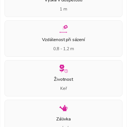
1 m
Vzdálenost při sázení
0,8 - 1,2 m
Životnost
Keř
Zálivka