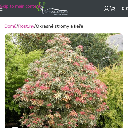
Skip to main content
0
Domů
Rostliny
Okrasné stromy a keře