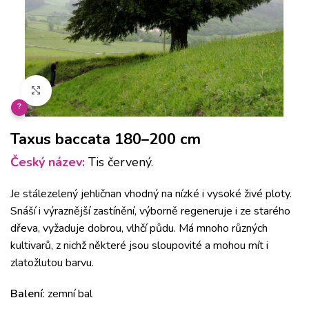
Klikněte pro zvětšení
?
Taxus baccata 180–200 cm
Český název:
Tis červený.
Je stálezelený jehličnan vhodný na nízké i vysoké živé ploty.
Snáší i výraznější zastínění, výborně regeneruje i ze starého
dřeva, vyžaduje dobrou, vlhčí půdu. Má mnoho různých
kultivarů, z nichž některé jsou sloupovité a mohou mít i
zlatožlutou barvu.
Balení
: zemní bal