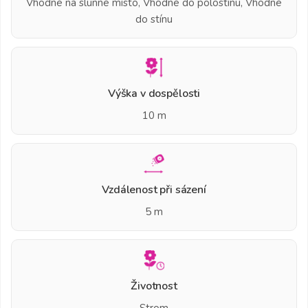
Vhodné na slunné místo, Vhodné do polostínu, Vhodné
do stínu
Výška v dospělosti
10 m
Vzdálenost při sázení
5 m
Životnost
Strom