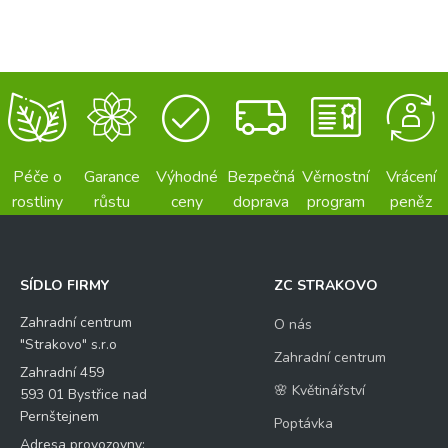
Péče o
Garance
Výhodné
Bezpečná
Věrnostní
Vrácení
rostliny
růstu
ceny
doprava
program
peněz
SÍDLO FIRMY
ZC STRAKOVO
Zahradní centrum
O nás
"Strakovo" s.r.o
Zahradní centrum
Zahradní 459
🌸 Květinářství
593 01 Bystřice nad
Pernštejnem
Poptávka
Adresa provozovny: