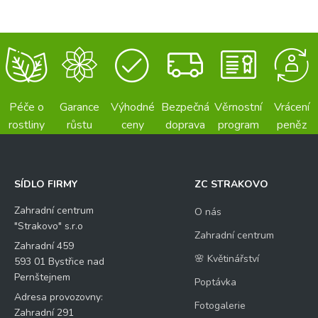
Péče o
Garance
Výhodné
Bezpečná
Věrnostní
Vrácení
rostliny
růstu
ceny
doprava
program
peněz
SÍDLO FIRMY
ZC STRAKOVO
Zahradní centrum
O nás
"Strakovo" s.r.o
Zahradní centrum
Zahradní 459
🌸 Květinářství
593 01 Bystřice nad
Pernštejnem
Poptávka
Adresa provozovny:
Fotogalerie
Zahradní 291