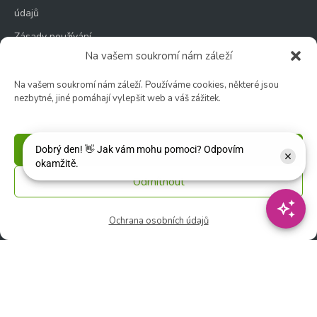
údajů
Zásady používání
souborů cookie
Na vašem soukromí nám záleží
Na vašem soukromí nám záleží. Používáme cookies, některé jsou
nezbytné, jiné pomáhají vylepšit web a váš zážitek.
Zahradní centrum
Příjmout
🕑 Po – Čt: 9:00 – 17:00
🕑 Pá – So: 9:00 – 18:00
Odmítnout
🚫 Neděle: ZAVŘENO
Ochrana osobních údajů
Květinářství
🕑 Ut – Pá: 9:00 - 12:00 │ 13:00 - 17:00
🕑 So: 9:00 – 15:00
🚫 Ne - Po: ZAVŘENO