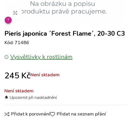
Klikněte pro zvětšení
?
Pieris japonica ´Forest Flame´, 20-30 C3
Kód: 71486
Vysvětlivky k rostlinám
245
Kč
Není skladem
Není skladem
Přidat k porovnání
Přidat na seznam přání