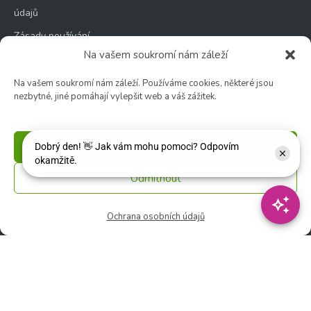
údajů
Zásady používání
souborů cookie
Na vašem soukromí nám záleží
Na vašem soukromí nám záleží. Používáme cookies, některé jsou
nezbytné, jiné pomáhají vylepšit web a váš zážitek.
Zahradní centrum
Příjmout
🕑 Po – Čt: 9:00 – 17:00
🕑 Pá – So: 9:00 – 18:00
Odmítnout
🚫 Neděle: ZAVŘENO
Ochrana osobních údajů
Květinářství
🕑 Ut – Pá: 9:00 - 12:00 │ 13:00 - 17:00
🕑 So: 9:00 – 15:00
🚫 Ne - Po: ZAVŘENO