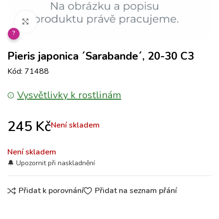
Klikněte pro zvětšení
?
Pieris japonica ´Sarabande´, 20-30 C3
Kód: 71488
Vysvětlivky k rostlinám
245
Kč
Není skladem
Není skladem
Přidat k porovnání
Přidat na seznam přání