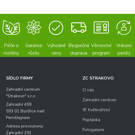
Péče o
Garance
Výhodné
Bezpečná
Věrnostní
Vrácení
rostliny
růstu
ceny
doprava
program
peněz
SÍDLO FIRMY
ZC STRAKOVO
Zahradní centrum
O nás
"Strakovo" s.r.o
Zahradní centrum
Zahradní 459
🌸 Květinářství
593 01 Bystřice nad
Pernštejnem
Poptávka
Adresa provozovny:
Fotogalerie
Zahradní 291