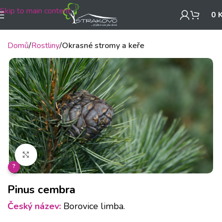
Skip to main content
0
Domů
Rostliny
Okrasné stromy a keře
Klikněte pro zvětšení
?
Pinus cembra
Český název:
Borovice limba.