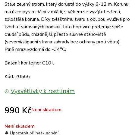
Stále zelený strom, který dorůstá do výšky 6-12 m. Korunu
má úzce pyramidální v mládí, s věkem se vyvíjí otevřená,
zploštělá koruna. Díky zvláštnímu tvaru s oblibou využívá pro
tvorbu tvarovaných bonsají. Tato borovice preferuje spíše
chudší půdu, chladnější, přesto slunné stanoviště
(severní/západní strana zahrady bez ochrany proti větru).
Plně mrazuvzdorná do -34°C.
Balení:
kontejner C10 l
Kód: 20566
Vysvětlivky k rostlinám
990
Kč
Není skladem
Není skladem