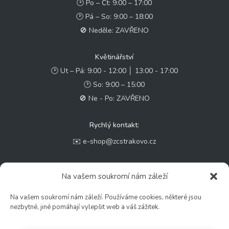
🕑 Po – Čt: 9:00 – 17:00
🕑 Pá – So: 9:00 – 18:00
🚫 Neděle: ZAVŘENO
Květinářství
🕑 Ut – Pá: 9:00 - 12:00 │ 13:00 - 17:00
🕑 So: 9:00 – 15:00
🚫 Ne - Po: ZAVŘENO
Rychlý kontakt:
✉️ e-shop@zcstrakovo.cz
Sledujte nás:
Na vašem soukromí nám záleží
Na vašem soukromí nám záleží. Používáme cookies, některé jsou
nezbytné, jiné pomáhají vylepšit web a váš zážitek.