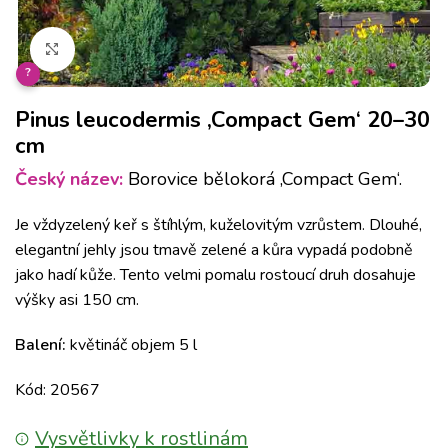
Klikněte pro zvětšení
?
Pinus leucodermis ‚Compact Gem‘ 20–30
cm
Český název:
Borovice bělokorá ‚Compact Gem‘.
Je vždyzelený keř s štíhlým, kuželovitým vzrůstem.
Dlouhé,
elegantní jehly jsou tmavě zelené a kůra vypadá podobně
jako hadí kůže.
Tento velmi pomalu rostoucí druh dosahuje
výšky asi 150 cm.
Balení:
květináč objem 5 l
Kód: 20567
Vysvětlivky k rostlinám