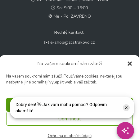
🕑 So: 9:00 – 15:00
🚫 Ne - Po: ZAVŘENO
Rychlý kontakt:
✉️ e-shop@zcstrakovo.cz
Sledujte nás:
Na vašem soukromí nám záleží
Na vašem soukromí nám záleží. Používáme cookies, některé jsou
nezbytné, jiné pomáhají vylepšit web a váš zážitek.
Příjmout
Odmítnout
© 2026 Zahradní centrum "Strakovo" s.r.o. – Všechna práva vyhrazena. |
Vytvořilo
inetio s. r. o.
Ochrana osobních údajů