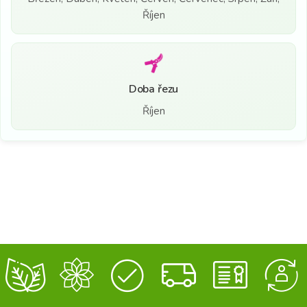
Říjen
Doba řezu
Říjen