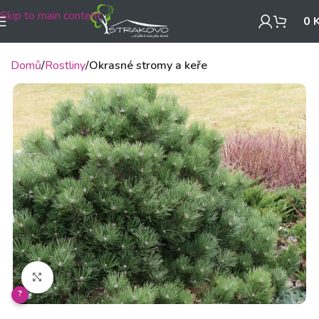
Skip to main content
0
Domů
Rostliny
Okrasné stromy a keře
Klikněte pro zvětšení
?