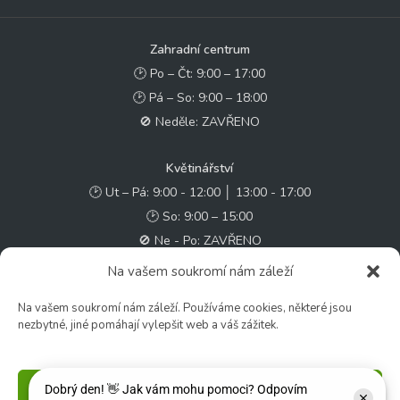
Zahradní centrum
🕑 Po – Čt: 9:00 – 17:00
🕑 Pá – So: 9:00 – 18:00
🚫 Neděle: ZAVŘENO
Květinářství
🕑 Ut – Pá: 9:00 - 12:00 │ 13:00 - 17:00
🕑 So: 9:00 – 15:00
🚫 Ne - Po: ZAVŘENO
Na vašem soukromí nám záleží
Rychlý kontakt:
Na vašem soukromí nám záleží. Používáme cookies, některé jsou
✉️ e-shop@zcstrakovo.cz
nezbytné, jiné pomáhají vylepšit web a váš zážitek.
Sledujte nás:
Příjmout