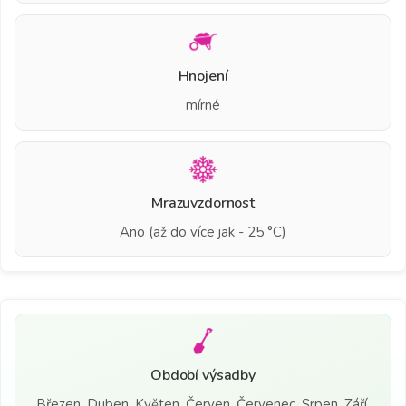
Hnojení
mírné
Mrazuvzdornost
Ano (až do více jak - 25 °C)
Období výsadby
Březen, Duben, Květen, Červen, Červenec, Srpen, Září,