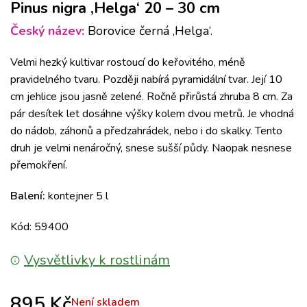
Pinus nigra ‚Helga‘ 20 – 30 cm
Český název:
Borovice černá ‚Helga‘.
Velmi hezký kultivar rostoucí do keřovitého, méně
pravidelného tvaru. Později nabírá pyramidální tvar. Její 10
cm jehlice jsou jasně zelené. Ročně přirůstá zhruba 8 cm. Za
pár desítek let dosáhne výšky kolem dvou metrů. Je vhodná
do nádob, záhonů a předzahrádek, nebo i do skalky. Tento
druh je velmi nenáročný, snese sušší půdy. Naopak nesnese
přemokření.
Balení:
kontejner 5 l
Kód: 59400
Vysvětlivky k rostlinám
895
Kč
Není skladem