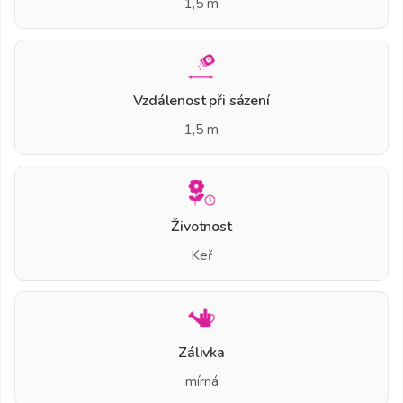
1,5 m
Vzdálenost při sázení
1,5 m
Životnost
Keř
Zálivka
mírná