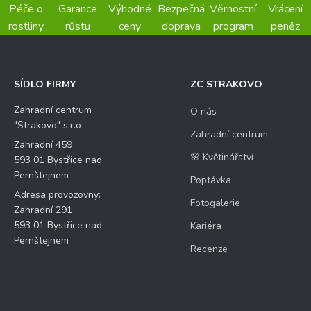
Péče o
Garance
Výhodné
Bezpečná
Věrnostní
Vrácení
rostliny
růstu
ceny
doprava
program
peněz
SÍDLO FIRMY
ZC STRAKOVO
Zahradní centrum
O nás
"Strakovo" s.r.o
Zahradní centrum
Zahradní 459
🌸 Květinářství
593 01 Bystřice nad
Pernštejnem
Poptávka
Adresa provozovny:
Fotogalerie
Zahradní 291
593 01 Bystřice nad
Kariéra
Pernštejnem
Recenze