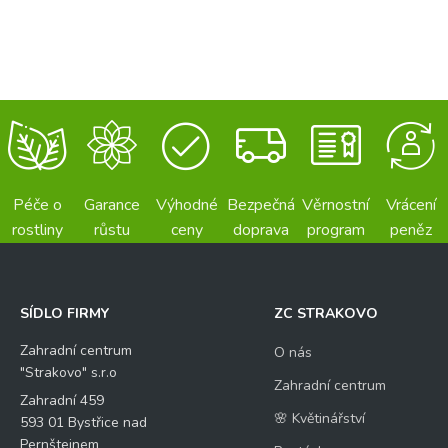
Péče o
Garance
Výhodné
Bezpečná
Věrnostní
Vrácení
rostliny
růstu
ceny
doprava
program
peněz
SÍDLO FIRMY
ZC STRAKOVO
Zahradní centrum
O nás
"Strakovo" s.r.o
Zahradní centrum
Zahradní 459
🌸 Květinářství
593 01 Bystřice nad
Pernštejnem