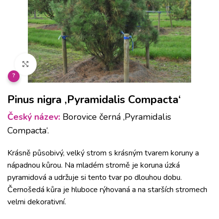
Klikněte pro zvětšení
?
Pinus nigra ‚Pyramidalis Compacta‘
Český název:
Borovice černá ‚Pyramidalis
Compacta‘.
Krásně působivý, velký strom s krásným tvarem koruny a
nápadnou kůrou. Na mladém stromě je koruna úzká
pyramidová a udržuje si tento tvar po dlouhou dobu.
Černošedá kůra je hluboce rýhovaná a na starších stromech
velmi dekorativní.