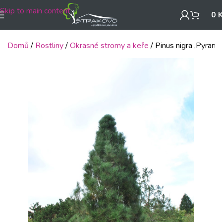
Skip to main content
0
Domů
Rostliny
Okrasné stromy a keře
Pinus nigra ‚Pyrami