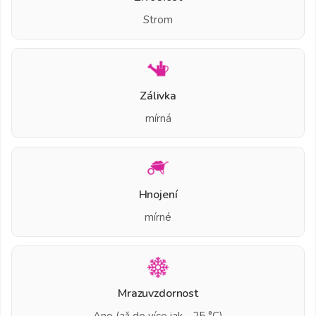
Strom
Zálivka
mírná
Hnojení
mírné
Mrazuvzdornost
Ano (až do více jak - 25 °C)