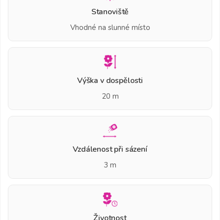
Stanoviště
Vhodné na slunné místo
Výška v dospělosti
20 m
Vzdálenost při sázení
3 m
Životnost