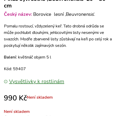
cm
Český název:
Borovice lesní ‚Beuvronensis‘.
Pomalu rostoucí, vždyzelený keř. Tato drobná odrůda se
může pochlubit dlouhými, jehlicovitými listy nesenými ve
svazcích. Modře zbarvené listy zůstávají na keři po celý rok a
poskytují několik zajímavých sezón.
Balení:
květináč objem 5 l
Kód: 59407
Vysvětlivky k rostlinám
990
Kč
Není skladem
Není skladem