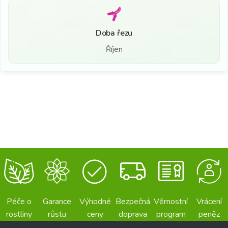
Doba řezu
Říjen
Péče o
Garance
Výhodné
Bezpečná
Věrnostní
Vrácení
rostliny
růstu
ceny
doprava
program
peněz