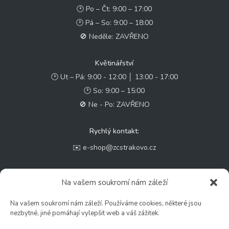
🕑 Po – Čt: 9:00 – 17:00
🕑 Pá – So: 9:00 – 18:00
🚫 Neděle: ZAVŘENO
Květinářství
🕑 Ut – Pá: 9:00 - 12:00 │ 13:00 - 17:00
🕑 So: 9:00 – 15:00
🚫 Ne - Po: ZAVŘENO
Rychlý kontakt:
✉️ e-shop@zcstrakovo.cz
Sledujte nás:
Na vašem soukromí nám záleží
Na vašem soukromí nám záleží. Používáme cookies, některé jsou
nezbytné, jiné pomáhají vylepšit web a váš zážitek.