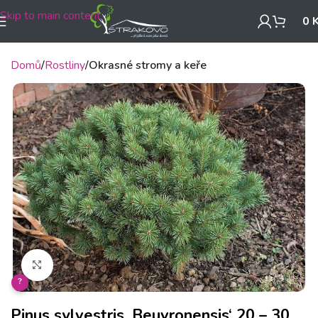
Skip to main content
0
Domů
Rostliny
Okrasné stromy a keře
Klikněte pro zvětšení
?
Pinus sylvestris ‚Beuvronensis‘ 20 – 30