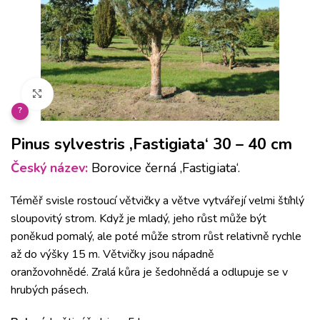
Klikněte pro zvětšení
?
Pinus sylvestris ‚Fastigiata‘ 30 – 40 cm
Český název:
Borovice černá ‚Fastigiata‘.
Téměř svisle rostoucí větvičky a větve vytvářejí velmi štíhlý
sloupovitý strom. Když je mladý, jeho růst může být
poněkud pomalý, ale poté může strom růst relativně rychle
až do výšky 15 m. Větvičky jsou nápadně
oranžovohnědé. Zralá kůra je šedohnědá a odlupuje se v
hrubých pásech.