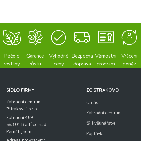
Péče o
Garance
Výhodné
Bezpečná
Věrnostní
Vrácení
rostliny
růstu
ceny
doprava
program
peněz
SÍDLO FIRMY
ZC STRAKOVO
Zahradní centrum
O nás
"Strakovo" s.r.o
Zahradní centrum
Zahradní 459
🌸 Květinářství
593 01 Bystřice nad
Pernštejnem
Poptávka
Adresa provozovny: