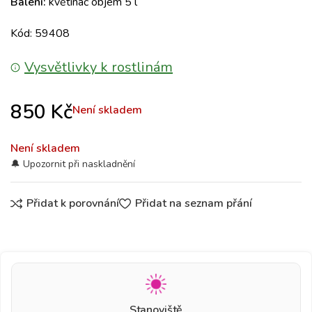
Balení:
květináč objem 5 l
Kód: 59408
Vysvětlivky k rostlinám
850
Kč
Není skladem
Není skladem
Přidat k porovnání
Přidat na seznam přání
Stanoviště