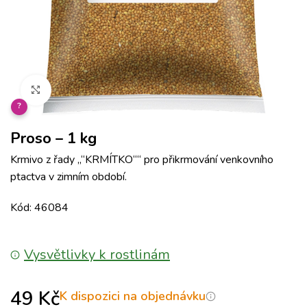
Klikněte pro zvětšení
?
Proso – 1 kg
Krmivo z řady „“KRMÍTKO““ pro přikrmování venkovního
ptactva v zimním období.
Kód: 46084
Vysvětlivky k rostlinám
49
Kč
K dispozici na objednávku