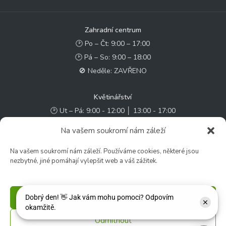
Zahradní centrum
🕑 Po – Čt: 9:00 – 17:00
🕑 Pá – So: 9:00 – 18:00
🚫 Neděle: ZAVŘENO
Květinářství
🕑 Ut – Pá: 9:00 - 12:00 │ 13:00 - 17:00
🕑 So: 9:00 – 15:00
Na vašem soukromí nám záleží
🚫 Ne - Po: ZAVŘENO
Na vašem soukromí nám záleží. Používáme cookies, některé jsou
nezbytné, jiné pomáhají vylepšit web a váš zážitek.
Rychlý kontakt:
✉️ e-shop@zcstrakovo.cz
Příjmout
Sledujte nás:
Odmítnout