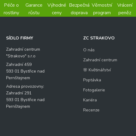
Péče o
Garance
Výhodné
Bezpečná
Věrnostní
Vrácení
rostliny
růstu
ceny
doprava
program
peněz
SÍDLO FIRMY
ZC STRAKOVO
Zahradní centrum
O nás
"Strakovo" s.r.o
Zahradní centrum
Zahradní 459
🌸 Květinářství
593 01 Bystřice nad
Pernštejnem
Poptávka
Adresa provozovny:
Fotogalerie
Zahradní 291
593 01 Bystřice nad
Kariéra
Pernštejnem
Recenze