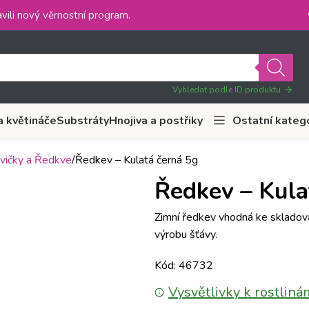
vili nový
věrnostní program
.
Vyhledat podle ID produktu
a květináče
Substráty
Hnojiva a postřiky
Ostatní kateg
vičky a Ředkve
Ředkev – Kulatá černá 5g
Ředkev – Kula
Zimní ředkev vhodná ke skladování
výrobu šťávy.
Kód: 46732
Vysvětlivky k rostliná