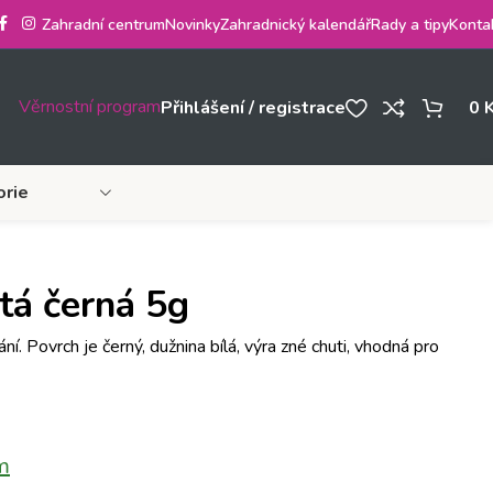
Zahradní centrum
Novinky
Zahradnický kalendář
Rady a tipy
Konta
Věrnostní program
Přihlášení / registrace
0
orie
tá černá 5g
. Povrch je černý, dužnina bílá, výra zné chuti, vhodná pro
m