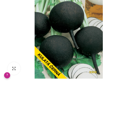
Klikněte pro zvětšení
?