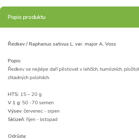
Popis produktu
Ředkev / Raphanus sativus L. var. major A. Voss
Popis:
Ředkev se nejlépe daří pěstovat v lehčích, humózních, písčito
chladných polohách.
HTS:
15 – 20 g
V 1 g
: 50 -70 semen
Výsev
: červenec - srpen
Sklizeň
: říjen - listopad
Odrůda: