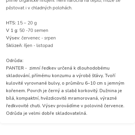
přímé organické hnojení. Není náročná na teplo, může se
pěstovat i v chladných polohách.
HTS:
15 – 20 g
V 1 g
: 50 -70 semen
Výsev
: červenec - srpen
Sklizeň
: říjen - listopad
Odrůda:
PANTER - zimní ředkev určená k dlouhodobému
skladování, přímému konzumu a výrobě šťávy. Tvoří
kulovité vyrovnané bulvy, o průměru 6–10 cm s jemným
kořenem. Povrch je černý a slabě korkovitý. Dužnina je
bílá, kompaktní, hvězdicovitě mramorovaná, výrazné
ředkvovité chuti. Výsev provádíme v polovině července.
Odrůda je velmi dobře skladovatelná.