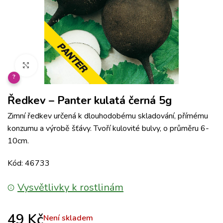
Klikněte pro zvětšení
?
Ředkev – Panter kulatá černá 5g
Zimní ředkev určená k dlouhodobému skladování, přímému
konzumu a výrobě šťávy. Tvoří kulovité bulvy, o průměru 6-
10cm.
Kód: 46733
Vysvětlivky k rostlinám
49
Kč
Není skladem