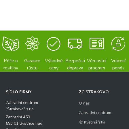
Péče o
Garance
Výhodné
Bezpečná
Věrnostní
Vrácení
rostliny
růstu
ceny
doprava
program
peněz
SÍDLO FIRMY
ZC STRAKOVO
Zahradní centrum
O nás
"Strakovo" s.r.o
Zahradní centrum
Zahradní 459
🌸 Květinářství
593 01 Bystřice nad