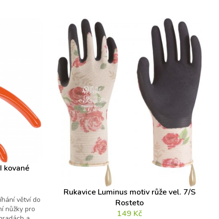
I kované
Rukavice Luminus motiv růže vel. 7/S
hání větví do
Rosteto
í nůžky pro
149
Kč
hradách a...