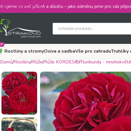
Skip to main content
ěkujeme za vaši přízeň a důvěru – jako odměnu jsme pro vás připra
OP
Rostliny a stromy
Osiva a sadba
Vše pro zahradu
Truhlíky 
Domů
Rostliny
Růže
Růže KORDES®
Floribundy - mnohokvěté