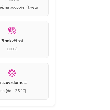
né, na podpoření květů
Plnokvětost
100%
razuvzdornost
no (do - 25 °C)