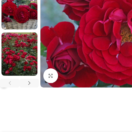
Klikněte pro zvětšení
?