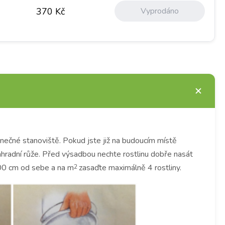
Vyprodáno
370
Kč
lunečné stanoviště.
Pokud jste již na budoucím místě
ahradní růže.
Před výsadbou nechte rostlinu dobře nasát
100 cm od sebe a na m
zasaďte maximálně 4 rostliny.
2