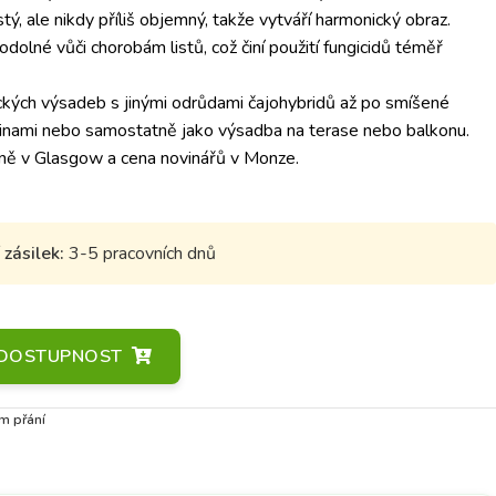
ý, ale nikdy příliš objemný, takže vytváří harmonický obraz.
dolné vůči chorobám listů, což činí použití fungicidů téměř
ických výsadeb s jinými odrůdami čajohybridů až po smíšené
linami nebo samostatně jako výsadba na terase nebo balkonu.
vůně v Glasgow a cena novinářů v Monze.
zásilek:
3-5 pracovních dnů
A DOSTUPNOST
m přání