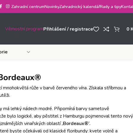
Zahradní centrum
Novinky
Zahradnický kalendář
Rady a tipy
Konta
Věrnostní program
Přihlášení / registrace
0
orie
Bordeaux®
í mnohokvětá růže v barvě červeného vína. Získala stříbrnou a
utěži.
dy má lehký nádech modré. Připomíná barvy sametově
akže bylo logické, aby pěstitel z Hamburgu pojmenoval tento nový
jznámějších vinařských oblastí
‚Bordeaux®‘.
které byste očekávali od klasické floribundy: kvete volně a