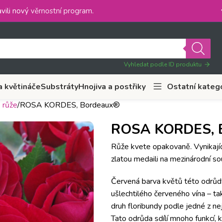
vili nový
věrnostní program
.
Vyhledat podle ID produktu
a květináče
Substráty
Hnojiva a postřiky
Ostatní kateg
 růže
ROSA KORDES, Bordeaux®
ROSA KORDES, 
Růže kvete opakovaně. Vynikajíc
zlatou medaili na mezinárodní so
Červená barva květů této odrů
ušlechtilého červeného vína – t
druh floribundy podle jedné z ne
Tato odrůda sdílí mnoho funkcí, 