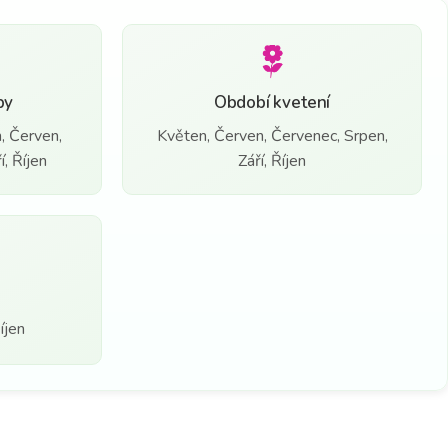
by
Období kvetení
, Červen,
Květen, Červen, Červenec, Srpen,
, Říjen
Září, Říjen
íjen