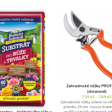
íjmení
Zahradnické nůžky PROF
(dorazové)
739
Kč
–
769
Kč
Zahradnické nůžky určené na stří
průměru 25 mm. Vysoce kvalitn
využití v parcích, okrasných za
restina – Hoštický Pro růže a