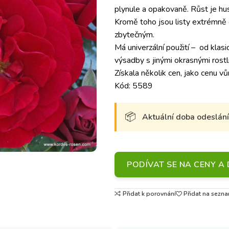
plynule a opakovaně. Růst je hust
Kromě toho jsou listy extrémně o
zbytečným.
Má univerzální použití – od klas
výsadby s jinými okrasnými rost
Získala několik cen, jako cenu 
Kód: 5589
Aktuální doba odeslání 
PODÍVAT SE NA CENY 
Přidat k porovnání
Přidat na sezna