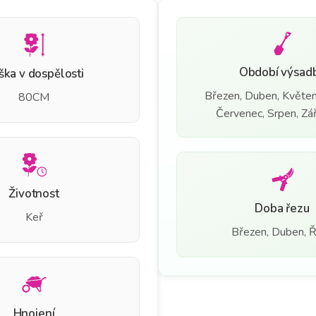
Období výsad
ška v dospělosti
Březen, Duben, Květen
80CM
Červenec, Srpen, Září
Životnost
Doba řezu
Keř
Březen, Duben, Ř
Hnojení