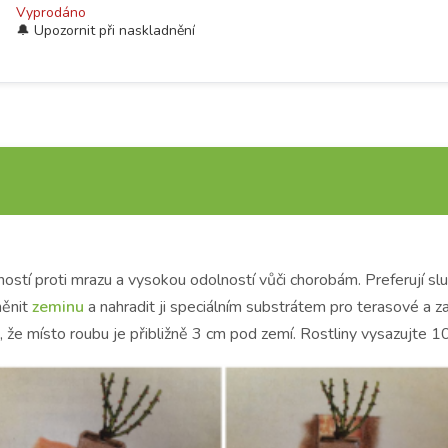
Vyprodáno
ostí proti mrazu a vysokou odolností vůči chorobám.
Preferují s
měnit
zeminu
a nahradit ji speciálním substrátem pro terasové a z
, že místo roubu je přibližně 3 cm pod zemí. Rostliny vysazujte 