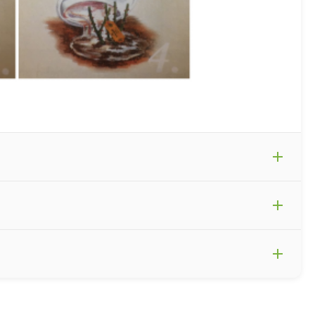
 závěru, že se v této oblasti zvýšily problémy s černými
 pěstování potřebujete kvalitní substráty na růže.
Při
mi růžemi.
V takových případech může dojít k únavě půdy.