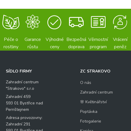
Péče o
Garance
Výhodné
Bezpečná
Věrnostní
Vrácení
rostliny
růstu
ceny
doprava
program
peněz
SÍDLO FIRMY
ZC STRAKOVO
Zahradní centrum
O nás
"Strakovo" s.r.o
Zahradní centrum
Zahradní 459
🌸 Květinářství
593 01 Bystřice nad
Pernštejnem
Poptávka
Adresa provozovny:
Fotogalerie
Zahradní 291
593 01 Bystřice nad
Kariéra