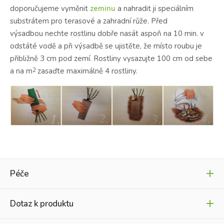
doporučujeme vyměnit
zeminu
a nahradit ji speciálním
substrátem pro terasové a zahradní růže.
Před
výsadbou nechte rostlinu dobře nasát aspoň na 10 min. v
odstáté vodě a při výsadbě se ujistěte, že místo roubu je
přibližně 3 cm pod zemí. Rostliny vysazujte 100 cm od sebe
a na m
zasaďte maximálně 4 rostliny.
2
Péče
Dotaz k produktu
Optimální umístění růží zabraňuje nemocem.
V extrémních
povětrnostních podmínkách s vysokou vlhkostí