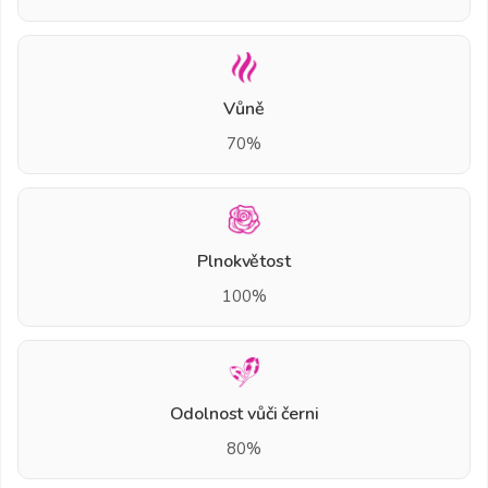
Vůně
70%
Plnokvětost
100%
Odolnost vůči černi
80%