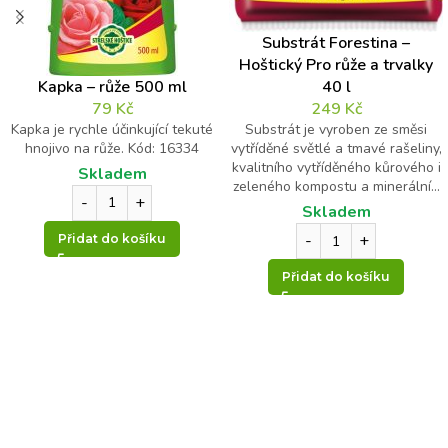
Kontrolní otázka
*
Substrát Forestina –
Hoštický Pro růže a trvalky
6
Kapka – růže 500 ml
40 l
+
79
Kč
249
Kč
1
Kapka je rychle účinkující tekuté
Substrát je vyroben ze směsi
hnojivo na růže. Kód: 16334
vytříděné světlé a tmavé rašeliny,
=
kvalitního vytříděného kůrového i
Skladem
zeleného kompostu a minerální...
Skladem
Přidat do košíku
Přidat do košíku
Odeslat