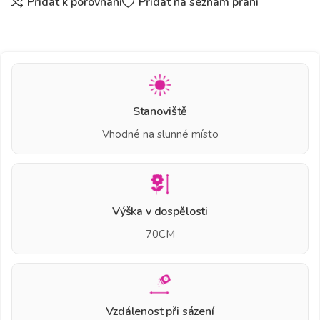
Přidat k porovnání
Přidat na seznam přání
Stanoviště
Vhodné na slunné místo
Výška v dospělosti
70CM
Vzdálenost při sázení