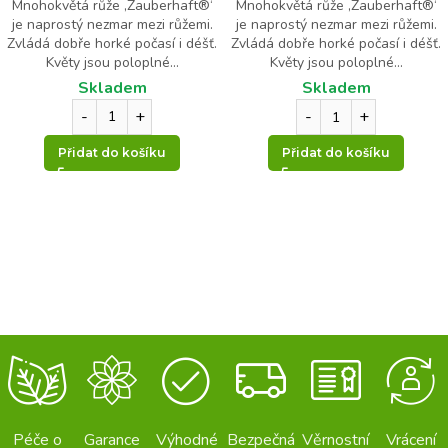
J
Mnohokvětá růže ‚Zauberhaft®‘
Mnohokvětá růže ‚Zauberhaft®‘
m
je naprostý nezmar mezi růžemi.
je naprostý nezmar mezi růžemi.
é
Zvládá dobře horké počasí i déšť.
Zvládá dobře horké počasí i déšť.
n
Květy jsou poloplné...
Květy jsou poloplné...
o
Skladem
Skladem
V
á
Odeslat
š
Přidat do košíku
Přidat do košíku
Péče o
Garance
Výhodné
Bezpečná
Věrnostní
Vrácení