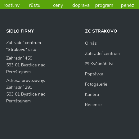
rostliny
růstu
ceny
doprava
program
peněz
SÍDLO FIRMY
ZC STRAKOVO
Zahradní centrum
O nás
"Strakovo" s.r.o
Zahradní centrum
Zahradní 459
🌸 Květinářství
593 01 Bystřice nad
Pernštejnem
Poptávka
Adresa provozovny:
Fotogalerie
Zahradní 291
593 01 Bystřice nad
Kariéra
Pernštejnem
Recenze