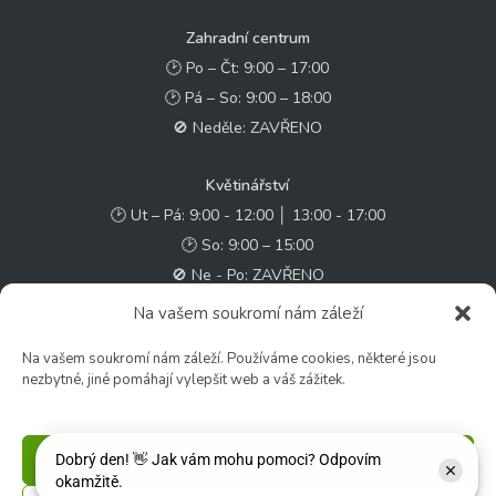
Zahradní centrum
🕑 Po – Čt: 9:00 – 17:00
🕑 Pá – So: 9:00 – 18:00
🚫 Neděle: ZAVŘENO
Květinářství
🕑 Ut – Pá: 9:00 - 12:00 │ 13:00 - 17:00
🕑 So: 9:00 – 15:00
🚫 Ne - Po: ZAVŘENO
Na vašem soukromí nám záleží
Rychlý kontakt:
Na vašem soukromí nám záleží. Používáme cookies, některé jsou
✉️ e-shop@zcstrakovo.cz
nezbytné, jiné pomáhají vylepšit web a váš zážitek.
Sledujte nás:
Příjmout