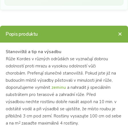
Popis produktu
Stanoviště a tip na výsadbu
Růže Kordes v různých odrůdách se vyznačují dobrou
odolností proti mrazu a vysokou odolností vůči
chorobám.
Preferují slunečné stanoviště.
Pokud jste již na
budoucím místě výsadby pěstovali v minulosti jiné růže,
doporučujeme vyměnit
zeminu
a nahradit ji speciálním
substrátem pro terasové a zahradní růže.
Před
výsadbou nechte rostlinu dobře nasát aspoň na 10 min. v
odstáté vodě a při výsadbě se ujistěte, že místo roubu je
přibližně 3 cm pod zemí. Rostliny vysazujte 100 cm od sebe
a na m
zasaďte maximálně 4 rostliny.
2