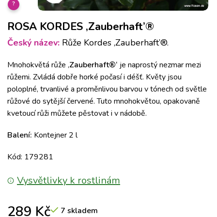
?
ROSA KORDES ‚Zauberhaft’®
Český název:
Růže Kordes ‚Zauberhaft’®.
Mnohokvětá růže ‚
Zauberhaft®‘
je naprostý nezmar mezi
růžemi. Zvládá dobře horké počasí i déšť. Květy jsou
poloplné, trvanlivé a proměnlivou barvou v tónech od světle
růžové do sytější červené. Tuto mnohokvětou, opakovaně
kvetoucí růži můžete pěstovat i v nádobě.
Balení:
Kontejner 2 l
Kód: 179281
Vysvětlivky k rostlinám
289
Kč
7 skladem