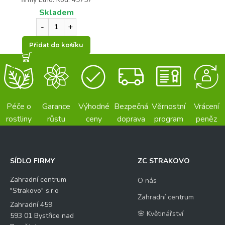
Skladem
Přidat do košíku
Péče o
Garance
Výhodné
Bezpečná
Věrnostní
Vrácení
rostliny
růstu
ceny
doprava
program
peněz
SÍDLO FIRMY
ZC STRAKOVO
Zahradní centrum
O nás
"Strakovo" s.r.o
Zahradní centrum
Zahradní 459
🌸 Květinářství
593 01 Bystřice nad