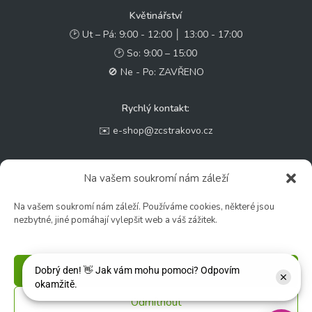
Květinářství
🕑 Ut – Pá: 9:00 - 12:00 │ 13:00 - 17:00
🕑 So: 9:00 – 15:00
🚫 Ne - Po: ZAVŘENO
Rychlý kontakt:
✉️ e-shop@zcstrakovo.cz
Sledujte nás:
Na vašem soukromí nám záleží
Na vašem soukromí nám záleží. Používáme cookies, některé jsou
nezbytné, jiné pomáhají vylepšit web a váš zážitek.
Příjmout
Odmítnout