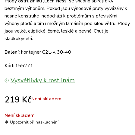
Plody
o
stružiníku ‚Loch Ness‘
se snadno sbírají díky
beztrným výhonům.
Pokud jsou výnosové pruty vyvázány k
nosné konstrukci, nedochází k problémům s převislými
výhony plodů a tím i možným lámáním pod silou větru.
Plody
jsou velké, eliptické, černé, lesklé a pevné.
Chuť je
sladkokyselá.
Balení:
kontejner C2L-v. 30-40
Kód: 155271
Vysvětlivky k rostlinám
219
Kč
Není skladem
Není skladem