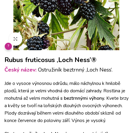
Klikněte pro zvětšení
?
Rubus fruticosus ‚Loch Ness’®
Český název:
Ostružiník beztrnný ‚Loch Ness‘.
Jde o vysoce výnosnou odrůdu, málo náchylnou k hnilobě
plodů, která je velmi vhodná do domácí zahrady.
Rostlina je
mohutná až velmi mohutná
s beztrnnými výhony.
Kvete brzy
a květy se tvoří na loňských dlouhých ovocných výhonech.
Plody dozrávají během velmi dlouhého období sklizně od
konce července do poloviny září.
Výnos je vysoký.