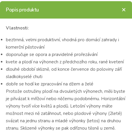
Popis produktu
Vlastnosti:
beztrnná, velmi produktivní, vhodná pro domácí zahrady i
komerční pěstování
doporučuje se opora a pravidelné prořezávání
kvete a plodí na výhonech z předchozího roku, rané kvetení
dlouhé období sklizně, od konce července do poloviny září
sladkokyselé chuti
dobře se hodí ke zpracování na džem a želé
Protože ostružiny plodí na dvouletých výhonech, měli byste
je přivázat k mřížoví nebo něčemu podobnému.
Horizontální
výhony tvoří více květů a plodů.
Letošní výhony máte
možnost mezi ně zatáhnout, nebo plodové výhony (2leté)
svázat na jednu stranu a mladé výhonky (letos) na druhou
stranu.
Sklizené výhonky se pak odříznou těsně u země.