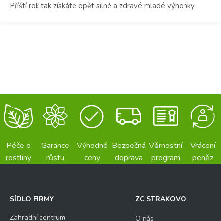
Příští rok tak získáte opět silné a zdravé mladé výhonky.
Péče o
Garance
Výhodné
Bezpečná
Věrnostní
Vrácení
rostliny
růstu
ceny
doprava
program
peněz
SÍDLO FIRMY
ZC STRAKOVO
Zahradní centrum
O nás