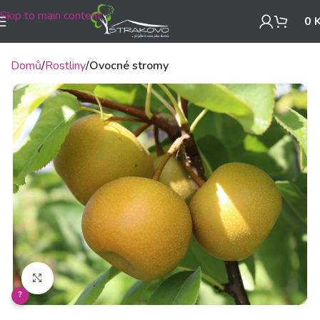
Skip to main content
0
Domů
Rostliny
Ovocné stromy
Klikněte pro zvětšení
?