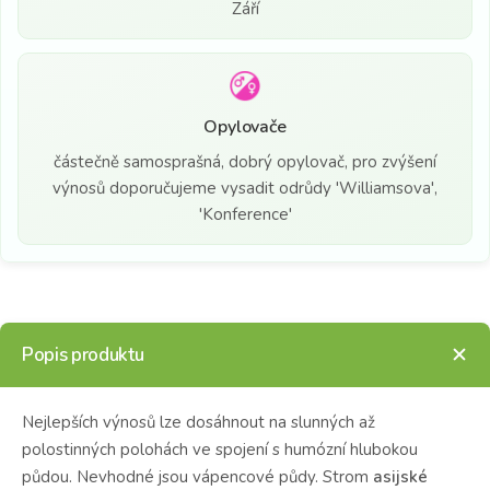
Září
Opylovače
částečně samosprašná, dobrý opylovač, pro zvýšení
výnosů doporučujeme vysadit odrůdy 'Williamsova',
'Konference'
Popis produktu
Nejlepších výnosů lze dosáhnout na slunných až
polostinných polohách ve spojení s humózní hlubokou
půdou.
Nevhodné jsou vápencové půdy.
Strom
asijské