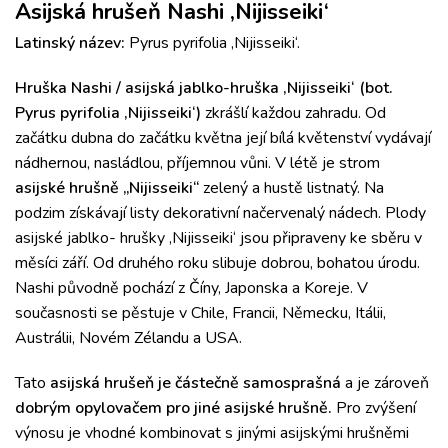
Asijská hrušeň Nashi ‚Nijisseiki‘
Latinský název:
Pyrus pyrifolia ‚Nijisseiki‘.
Hruška Nashi / asijská jablko-hruška ‚Nijisseiki‘ (bot.
Pyrus pyrifolia ‚Nijisseiki‘)
zkrášlí každou zahradu.
Od
začátku dubna do začátku května její bílá květenství vydávají
nádhernou, nasládlou, příjemnou vůni.
V létě je strom
asijské hrušně „Nijisseiki“
zelený a hustě listnatý.
Na
podzim získávají listy dekorativní načervenalý nádech.
Plody
asijské jablko- hrušky ‚Nijisseiki‘ jsou připraveny ke sběru v
měsíci září.
Od druhého roku slibuje dobrou, bohatou úrodu.
Nashi původně pochází z Číny, Japonska a Koreje.
V
současnosti se pěstuje v Chile, Francii, Německu, Itálii,
Austrálii, Novém Zélandu a USA.
Tato
asijská hrušeň je částečně samosprašná
a je zároveň
dobrým opylovačem pro jiné asijské hrušně.
Pro zvýšení
výnosu je vhodné kombinovat s jinými asijskými hrušněmi