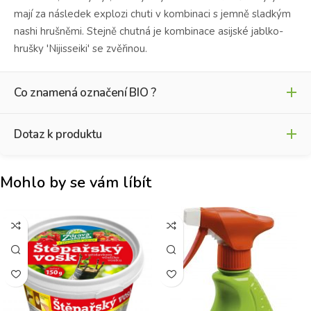
mají za následek explozi chuti v kombinaci s jemně sladkým
nashi hrušněmi.
Stejně chutná je kombinace asijské jablko-
hrušky 'Nijisseiki' se zvěřinou.
Co znamená označení BIO ?
Dotaz k produktu
BIO
Mohlo by se vám líbít
Jméno
*
BIO kvalitě
Křestní jméno
Příjmení
E-mail
*
K
o
n