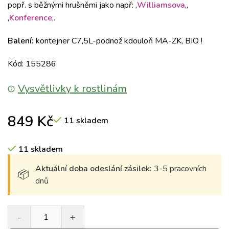
popř. s běžnými hrušněmi jako např: ‚
Williamsova
‚,
‚
Konference
‚.
Balení:
kontejner C7,5L-podnož kdouloň MA-ZK, BIO !
Kód: 155286
Vysvětlivky k rostlinám
849
Kč
11 skladem
11 skladem
Aktuální doba odeslání zásilek:
3-5 pracovních
dnů