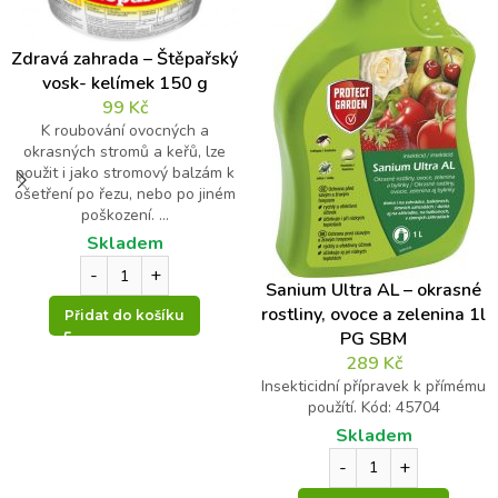
t
r
Zdravá zahrada – Štěpařský
o
Váš dotaz
*
l
vosk- kelímek 150 g
n
99
Kč
í
K roubování ovocných a
*
okrasných stromů a keřů, lze
d
použit i jako stromový balzám k
Jak jsou pěstovány ovocné stromy v BIO kvalitě ?
o
ošetření po řezu, nebo po jiném
t
poškození. ...
Žádné použití chemických postřiků
a
Skladem
aplikace organických ( přírodních ) látek pro pěstování
z
Kontrolní otázka
*
ovocných stromů
Sanium Ultra AL – okrasné
použití vlastního kompostu a štěpky pro výrobu přírodního
rostliny, ovoce a zelenina 1l
Přidat do košíku
substrátu
PG SBM
7
při pěstování nejsou použita žádná minerální hnojiva
289
Kč
*
ekologické vytápění el. energií – fotovoltaika
Insekticidní přípravek k přímému
1
použítí. Kód: 45704
na likvidaci plevele v kontejnerech je použita pouze horká
=
Skladem
pára