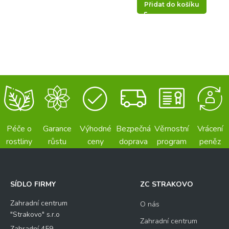
Přidat do košíku
Odeslat
Péče o
Garance
Výhodné
Bezpečná
Věrnostní
Vrácení
rostliny
růstu
ceny
doprava
program
peněz
SÍDLO FIRMY
ZC STRAKOVO
Zahradní centrum
O nás
"Strakovo" s.r.o
Zahradní centrum
Zahradní 459