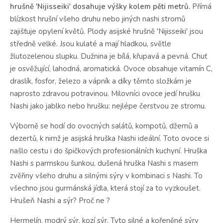
hrušně 'Nijisseiki' dosahuje výšky kolem pěti metrů.
Přímá
blízkost hrušní všeho druhu nebo jiných nashi stromů
zajišťuje opylení květů.
Plody asijské hrušně 'Nijisseiki' jsou
středně velké.
Jsou kulaté a mají hladkou, světle
žlutozelenou slupku.
Dužnina je bílá, křupavá a pevná.
Chuť
je osvěžující, lahodná, aromatická.
Ovoce obsahuje vitamín C,
draslík, fosfor, železo a vápník a díky těmto složkám je
naprosto zdravou potravinou.
Milovníci ovoce jedí hrušku
Nashi jako jablko nebo hrušku: nejlépe čerstvou ze stromu.
Výborně se hodí do
ovocných salátů, kompotů, džemů a
dezertů, k nimž je asijská hruška Nashi ideální.
Toto o
voce si
našlo cestu i do špičkových profesionálních kuchyní.
Hruška
Nashi s parmskou šunkou, dušená hruška Nashi s masem
zvěřiny všeho druhu a silnými sýry v kombinaci s Nashi.
To
všechno jsou gurmánská jídla, která stojí za to vyzkoušet.
Hrušeň
Nashi a sýr?
Proč ne ?
Hermelín, modrý sýr, kozí sýr.
Tyto silné a kořeněné sýry