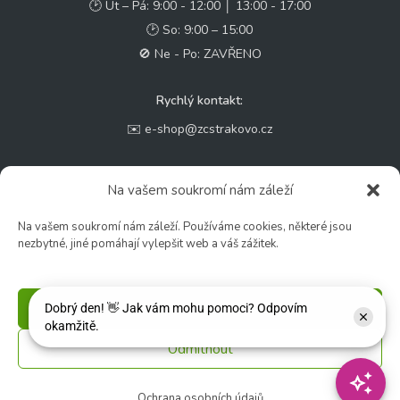
🕑 Ut – Pá: 9:00 - 12:00 │ 13:00 - 17:00
🕑 So: 9:00 – 15:00
🚫 Ne - Po: ZAVŘENO
Rychlý kontakt:
✉️ e-shop@zcstrakovo.cz
Sledujte nás:
Na vašem soukromí nám záleží
Na vašem soukromí nám záleží. Používáme cookies, některé jsou
nezbytné, jiné pomáhají vylepšit web a váš zážitek.
Příjmout
Odmítnout
© 2026 Zahradní centrum "Strakovo" s.r.o. – Všechna práva vyhrazena. |
Vytvořilo
inetio s. r. o.
Ochrana osobních údajů