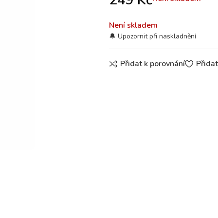
249
Kč
Není skladem
Přidat k porovnání
Přida