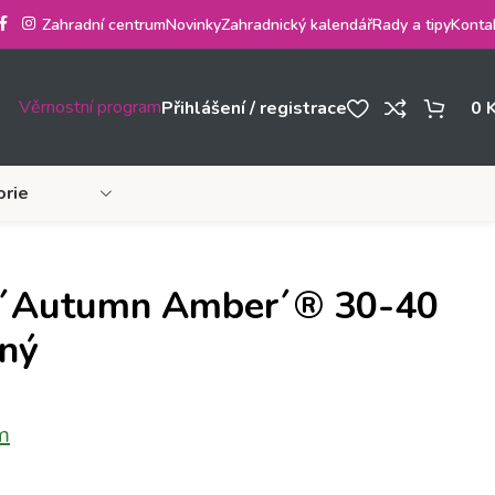
Zahradní centrum
Novinky
Zahradnický kalendář
Rady a tipy
Konta
Věrnostní program
Přihlášení / registrace
0
orie
 ´Autumn Amber´® 30-40
nný
m