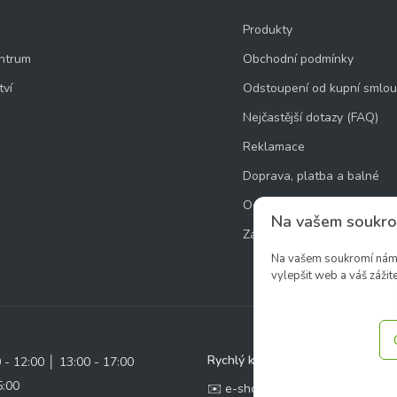
Produkty
ntrum
Obchodní podmínky
tví
Odstoupení od kupní smlo
Nejčastější dotazy (FAQ)
Reklamace
Doprava, platba a balné
Ochrana osobních údajů
Na vašem soukro
Zásady používání souborů 
Na vašem soukromí nám z
vylepšit web a váš zážite
Rychlý kontakt:
0 - 12:00 │ 13:00 - 17:00
5:00
✉️ e-shop@zcstrakovo.cz