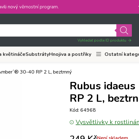
vili nový
věrnostní program
.
Vyhledat podle ID produktu
a květináče
Substráty
Hnojiva a postřiky
Ostatní kateg
Amber´® 30-40 RP 2 L, beztrnný
Rubus idaeus
RP 2 L, beztr
Kód: 64968
Vysvětlivky k rostliná
Není skladem