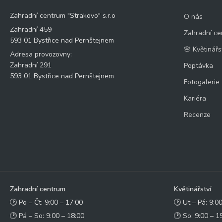
Zahradní centrum "Strakovo" s.r.o
O nás
Zahradní 459
Zahradní ce
593 01 Bystřice nad Pernštejnem
🌸 Květinářs
Adresa provozovny:
Zahradní 291
Poptávka
593 01 Bystřice nad Pernštejnem
Fotogalerie
Kariéra
Recenze
Zahradní centrum
Květinářství
🕑 Po – Čt: 9:00 – 17:00
🕑 Ut – Pá: 9:0
🕑 Pá – So: 9:00 – 18:00
🕑 So: 9:00 – 1