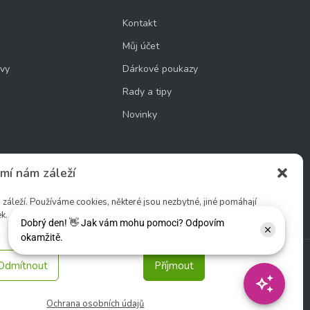
Kontakt
Můj účet
uvy
Dárkové poukazy
Rady a tipy
Novinky
mí nám záleží
cookie
áleží. Používáme cookies, některé jsou nezbytné, jiné pomáhají
k.
Odmítnout
Příjmout
Sledujte nás:
Ochrana osobních údajů