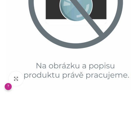
Klikněte pro zvětšení
?