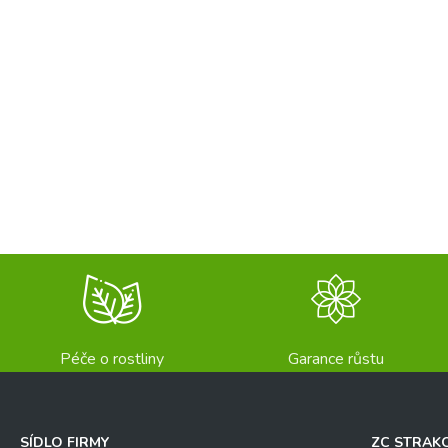
Péče o rostliny
Garance růstu
SÍDLO FIRMY
ZC STRAK