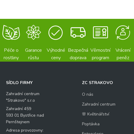
Péče o
Garance
Výhodné
Bezpečná
Věrnostní
Vrácení
rostliny
růstu
ceny
doprava
program
peněz
SÍDLO FIRMY
ZC STRAKOVO
Zahradní centrum
O nás
"Strakovo" s.r.o
Zahradní centrum
Zahradní 459
🌸 Květinářství
593 01 Bystřice nad
Pernštejnem
Poptávka
Adresa provozovny:
Fotogalerie