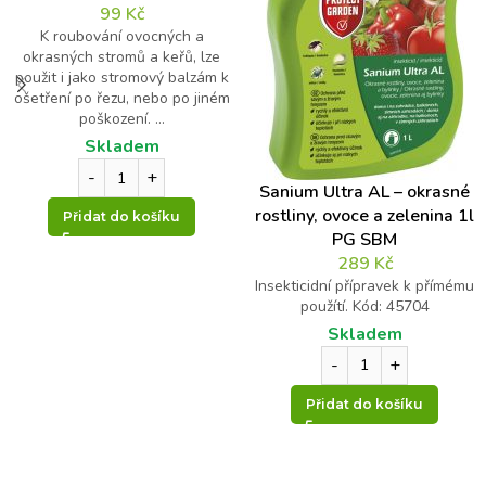
99
Kč
K roubování ovocných a
okrasných stromů a keřů, lze
použit i jako stromový balzám k
ošetření po řezu, nebo po jiném
poškození. ...
Skladem
Sanium Ultra AL – okrasné
rostliny, ovoce a zelenina 1l
Přidat do košíku
PG SBM
289
Kč
Insekticidní přípravek k přímému
použítí. Kód: 45704
Skladem
Přidat do košíku