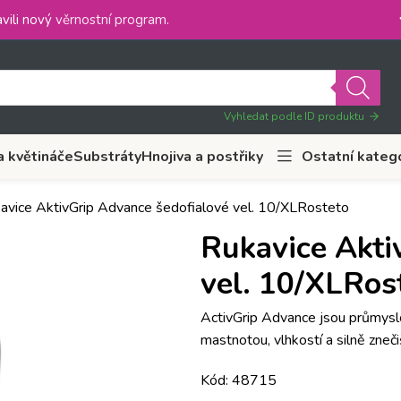
vili nový
věrnostní program
.
Vyhledat podle ID produktu
a květináče
Substráty
Hnojiva a postřiky
Ostatní kateg
avice AktivGrip Advance šedofialové vel. 10/XLRosteto
Rukavice Akti
vel. 10/XLRos
ActivGrip Advance jsou průmyslo
mastnotou, vlhkostí a silně zne
Kód: 48715