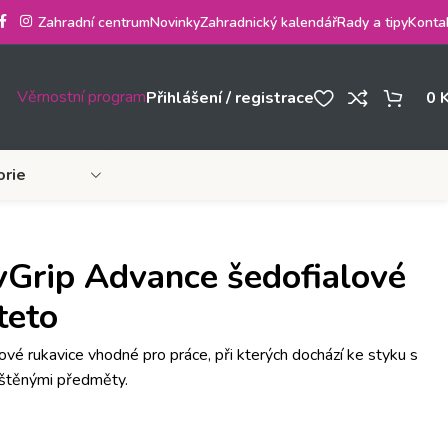
Zahradní centrum
Novinky
Zahradnický kalendář
Rady a tipy
Konta
Věrnostní program
Přihlášení / registrace
0
orie
vGrip Advance šedofialové
teto
vé rukavice vhodné pro práce, při kterých dochází ke styku s
čištěnými předměty.