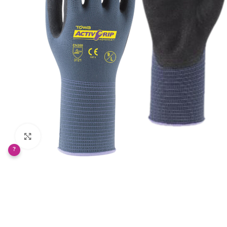
Klikněte pro zvětšení
?