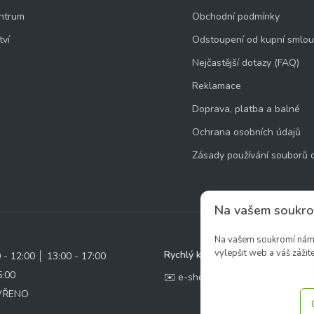
ntrum
Obchodní podmínky
tví
Odstoupení od kupní smlo
Nejčastější dotazy (FAQ)
Reklamace
Doprava, platba a balné
Ochrana osobních údajů
Zásady používání souborů 
Na vašem soukro
Na vašem soukromí nám z
vylepšit web a váš zážite
Rychlý kontakt:
0 - 12:00 │ 13:00 - 17:00
5:00
✉️ e-shop@zcstrakovo.cz
AVŘENO