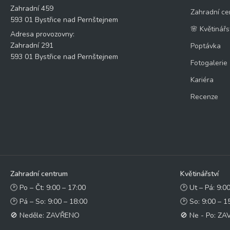
Zahradní 459
Zahradní ce
593 01 Bystřice nad Pernštejnem
🌸 Květinářs
Adresa provozovny:
Zahradní 291
Poptávka
593 01 Bystřice nad Pernštejnem
Fotogalerie
Kariéra
Recenze
Zahradní centrum
Květinářství
🕑 Po – Čt: 9:00 – 17:00
🕑 Ut – Pá: 9:0
🕑 Pá – So: 9:00 – 18:00
🕑 So: 9:00 – 1
🚫 Neděle: ZAVŘENO
🚫 Ne - Po: Z