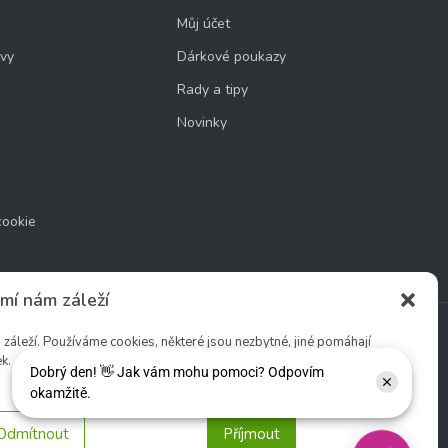
Můj účet
uvy
Dárkové poukazy
Rady a tipy
Novinky
cookie
mí nám záleží
áleží. Používáme cookies, některé jsou nezbytné, jiné pomáhají
k.
Sledujte nás:
Odmítnout
Příjmout