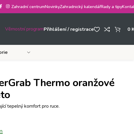
Zahradní centrum
Novinky
Zahradnický kalendář
Rady a tipy
Konta
Věrnostní program
Přihlášení / registrace
0
orie
erGrab Thermo oranžové
eto
jící tepelný komfort pro ruce.
m