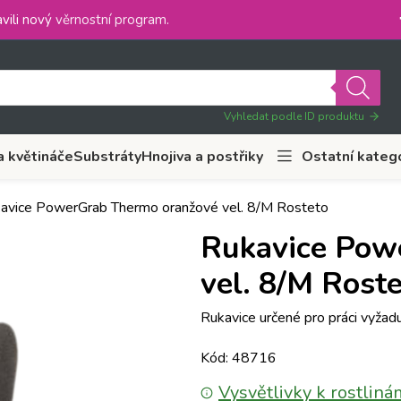
vili nový
věrnostní program
.
Vyhledat podle ID produktu
a květináče
Substráty
Hnojiva a postřiky
Ostatní kateg
avice PowerGrab Thermo oranžové vel. 8/M Rosteto
Rukavice Pow
vel. 8/M Rost
Rukavice určené pro práci vyžadu
Kód: 48716
Vysvětlivky k rostliná