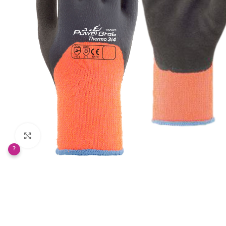
Klikněte pro zvětšení
?