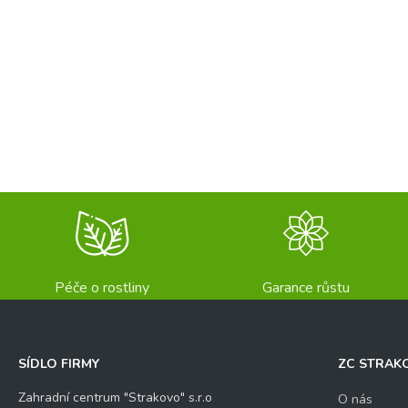
Péče o rostliny
Garance růstu
SÍDLO FIRMY
ZC STRAK
Zahradní centrum "Strakovo" s.r.o
O nás