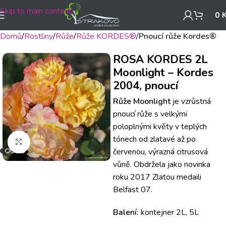
Skip to main content
0
Domů
Rostliny
Růže
Růže KORDES®
Pnoucí růže Kordes®
ROSA KORDES 2L
Moonlight – Kordes
2004, pnoucí
Růže Moonlight
je vzrůstná
pnoucí růže s velkými
poloplnými květy v teplých
tónech od zlatavé až po
Klikněte pro zvětšení
červenou, výrazná citrusová
vůně. Obdržela jako novinka
roku 2017 Zlatou medaili
Belfast 07.
Balení:
kontejner 2L, 5L