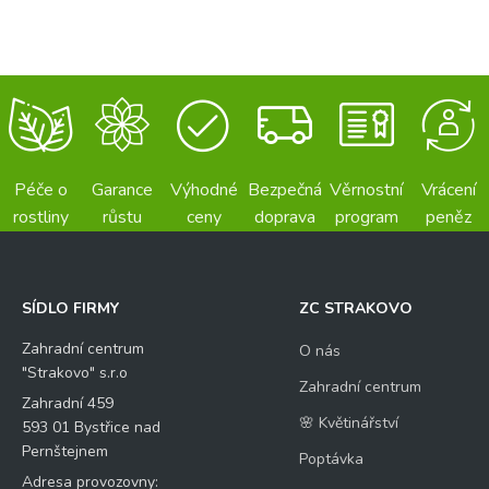
Péče o
Garance
Výhodné
Bezpečná
Věrnostní
Vrácení
rostliny
růstu
ceny
doprava
program
peněz
SÍDLO FIRMY
ZC STRAKOVO
Zahradní centrum
O nás
"Strakovo" s.r.o
Zahradní centrum
Zahradní 459
🌸 Květinářství
593 01 Bystřice nad
Pernštejnem
Poptávka
Adresa provozovny: