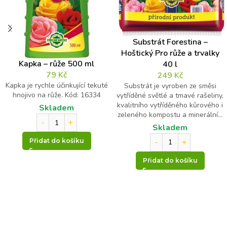
Kontrolní otázka
*
*
J
Substrát Forestina –
m
Hoštický Pro růže a trvalky
3
é
Kapka – růže 500 ml
40 l
n
*
79
Kč
249
Kč
o
12
Kapka je rychle účinkující tekuté
o
Substrát je vyroben ze směsi
hnojivo na růže. Kód: 16334
t
vytříděné světlé a tmavé rašeliny,
=
á
kvalitního vytříděného kůrového i
Skladem
z
zeleného kompostu a minerální...
k
Skladem
a
Přidat do košíku
Přidat do košíku
Odeslat