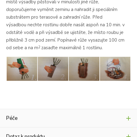
místě výsadby pěstovali v minulosti jiné růže,
doporučujeme vyměnit zeminu a nahradit ji speciálním
substrátem pro terasové a zahradní růže.
Před
výsadbou nechte rostlinu dobře nasát aspoň na 10 min. v
odstáté vodě a při výsadbě se ujistěte, že místo roubu je
přibližně 3 cm pod zemí. Popínavé růže vysazujte 100 cm
od sebe a na m
zasaďte maximálně 1 rostlinu.
2
Péče
Dotaz k produktu