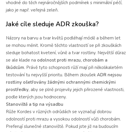
vhodné do těch nejnáročnějších podmínek s minimální péčí,
jako je např. veřejná zeleň.
Jaké cíle sleduje ADR zkouška?
Názory na barvu a tvar květů podléhají módě a během let
se mohou měnit. Kromě těchto vlastností se při zkouškách
sleduje bohatost kvetení, vůně a tvar rostliny. Největší důraz
se ale klade na
odolnost proti mrazu, chorobám a
škůdcům
. Právě tyto schopnosti růží mají při několikaletém
testování tu nejvyšší prioritu. Během zkoušek
ADR
nejsou
rostliny ošetřovány žádnými ochrannými chemickými
prostředky
, aby se plně projevily jejich přirozené vlastnosti,
podle kterých jsou hodnoceny.
Stanoviště a tip na výsadbu
Růže Kordes v různých odrůdách se vyznačují dobrou
odolností proti mrazu a vysokou odolností vůči chorobám.
Preferují slunečné stanoviště.
Pokud jste již na budoucím