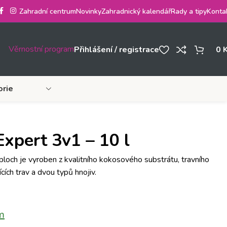
Zahradní centrum
Novinky
Zahradnický kalendář
Rady a tipy
Konta
Věrnostní program
Přihlášení / registrace
0
orie
xpert 3v1 – 10 l
ploch je vyroben z kvalitního kokosového substrátu, travního
cích trav a dvou typů hnojiv.
m