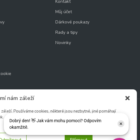
Kontakt
Můj účet
uvy
Dárkové poukazy
Rady a tipy
Novinky
cookie
mí nám záleží
áleží. Používáme cookies, některé jsou nezbytné, jiné pomáhají
k.
Sledujte nás:
Odmítnout
Příjmout