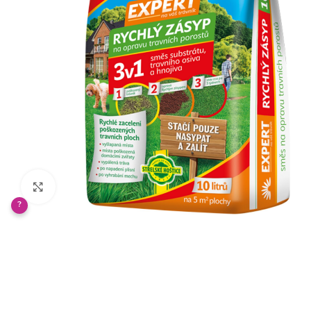
Klikněte pro zvětšení
?