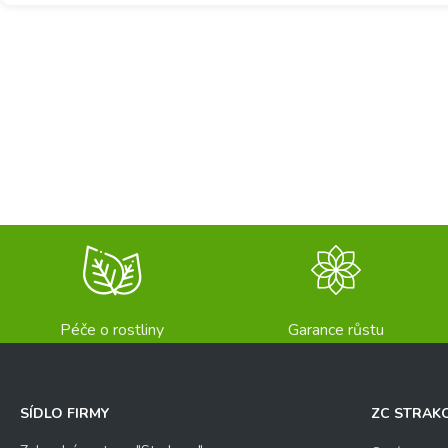
Péče o rostliny
Garance růstu
SÍDLO FIRMY
ZC STRAK