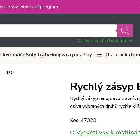
vili nový
věrnostní program
.
Vyhledat podle ID produktu
a květináče
Substráty
Hnojiva a postřiky
Ostatní kateg
 – 10 l
Rychlý zásyp E
Rychlý zásyp na opravu travních 
osiva vybraných druhů rychle klíčí
Kód: 47329
Vysvětlivky k rostliná