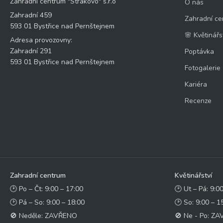
Zahradní centrum "Strakovo" s.r.o
O nás
Zahradní 459
Zahradní ce
593 01 Bystřice nad Pernštejnem
🌸 Květinářs
Adresa provozovny:
Zahradní 291
Poptávka
593 01 Bystřice nad Pernštejnem
Fotogalerie
Kariéra
Recenze
Zahradní centrum
Květinářství
🕑 Po – Čt: 9:00 – 17:00
🕑 Ut – Pá: 9:0
🕑 Pá – So: 9:00 – 18:00
🕑 So: 9:00 – 1
🚫 Neděle: ZAVŘENO
🚫 Ne - Po: Z