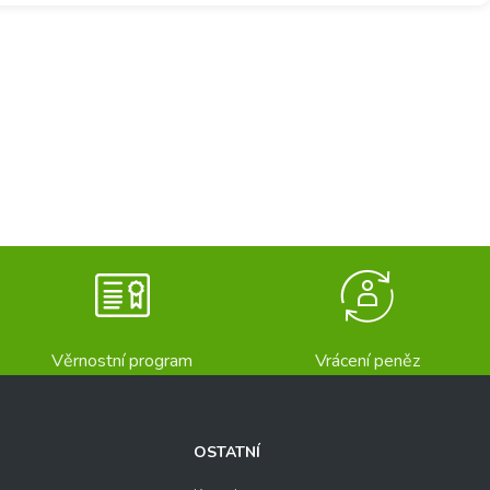
Věrnostní program
Vrácení peněz
OSTATNÍ