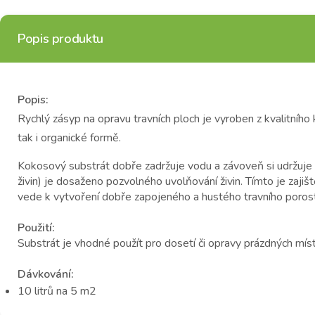
Popis produktu
Popis:
Rychlý zásyp na opravu travních ploch je vyroben z kvalitního k
tak i organické formě.
Kokosový substrát dobře zadržuje vodu a závoveň si udržuje o
živin) je dosaženo pozvolného uvolňování živin. Tímto je zajišt
vede k vytvoření dobře zapojeného a hustého travního poros
Použití:
Substrát je vhodné použít pro dosetí či opravy prázdných míst 
Dávkování:
10 litrů na 5 m2