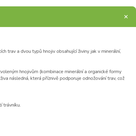
h trav a dvou typů hnojiv obsahující živiny jak v minerální,
 zvoleným hnojivům (kombinace minerální a organické formy
výživa následná, která příznivě podporuje odnožování trav, což
í trávníku.