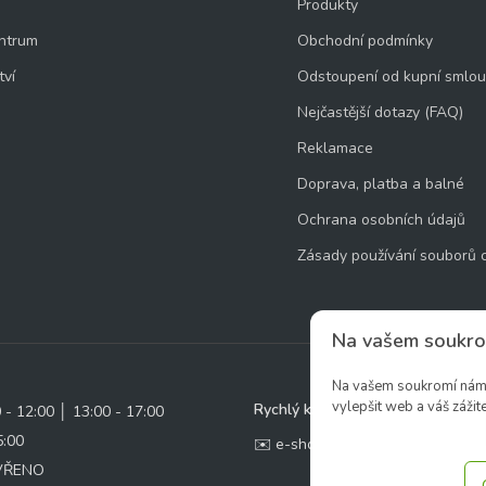
Produkty
ntrum
Obchodní podmínky
tví
Odstoupení od kupní smlo
Nejčastější dotazy (FAQ)
Reklamace
Doprava, platba a balné
Ochrana osobních údajů
Zásady používání souborů 
Na vašem soukro
Na vašem soukromí nám z
vylepšit web a váš zážite
Rychlý kontakt:
0 - 12:00 │ 13:00 - 17:00
5:00
✉️ e-shop@zcstrakovo.cz
AVŘENO