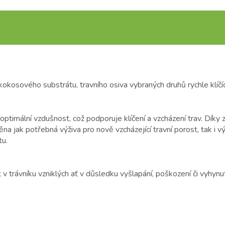
okosového substrátu, travního osiva vybraných druhů rychle klíčícíc
ptimální vzdušnost, což podporuje klíčení a vzcházení trav. Díky
ěna jak potřebná výživa pro nově vzcházející travní porost, tak i 
tu.
v trávníku vzniklých ať v důsledku vyšlapání, poškození či vyhynut