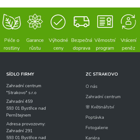
Péče o
Garance
Výhodné
Bezpečná
Věrnostní
Vrácení
rostliny
růstu
ceny
doprava
program
peněz
SÍDLO FIRMY
ZC STRAKOVO
Zahradní centrum
O nás
"Strakovo" s.r.o
Zahradní centrum
Zahradní 459
🌸 Květinářství
593 01 Bystřice nad
Pernštejnem
Poptávka
Adresa provozovny:
Fotogalerie
Zahradní 291
593 01 Bystřice nad
Kariéra