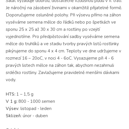
Salát vyžaduje dobrou, dostatečně vzdušnou půdu v II. trati.
Je náročný na zásobení živinami v okamžitě přijatelné formě.
Doporučujeme osluněné polohy. Při výsevu přímo na záhon
vyséváme semena mělce do řádků nebo po špetkách ve
sponu 25 x 25 až 30 x 30 cm a rostliny po vzejití
vyjednotíme. Pro předpěstování sadby vyséváme semena
mělce do truhlíků a ve stadiu tvorby pravých listů rostlinky
pikýrujeme do sponu 4 x 4 cm. Teploty ve dne udržujeme v
rozmezí 16 – 20oC, v noci 4 - 6oC. Vysazujeme při 4 - 6
pravých listech mělce na záhon tak, abychom nezahrnuli
srdéčko rostliny. Zavlažujeme pravidelně menšími dávkami
vody.
HTS:
1 – 1,5 g
V 1 g:
800 - 1000 semen
Výsev
: listopad - leden
Sklizeň
: únor - duben