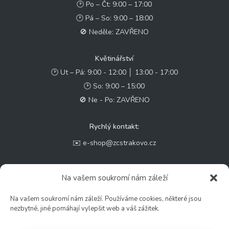
🕑 Po – Čt: 9:00 – 17:00
🕑 Pá – So: 9:00 – 18:00
🚫 Neděle: ZAVŘENO
Květinářství
🕑 Ut – Pá: 9:00 - 12:00 │ 13:00 - 17:00
🕑 So: 9:00 – 15:00
🚫 Ne - Po: ZAVŘENO
Rychlý kontakt:
✉️ e-shop@zcstrakovo.cz
Sledujte nás:
Na vašem soukromí nám záleží
Na vašem soukromí nám záleží. Používáme cookies, některé jsou
nezbytné, jiné pomáhají vylepšit web a váš zážitek.