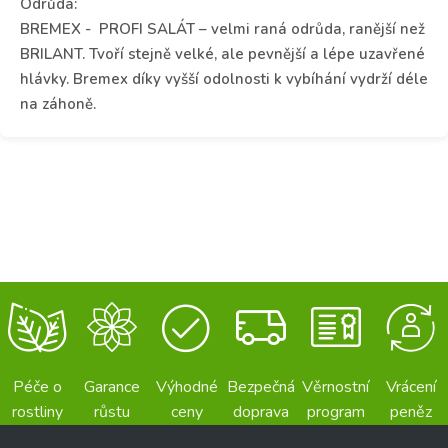
Odrůda:
BREMEX - PROFI SALÁT – velmi raná odrůda, ranější než
BRILANT. Tvoří stejně velké, ale pevnější a lépe uzavřené
hlávky. Bremex díky vyšší odolnosti k vybíhání vydrží déle
na záhoně.
Péče o
Garance
Výhodné
Bezpečná
Věrnostní
Vrácení
rostliny
růstu
ceny
doprava
program
peněz