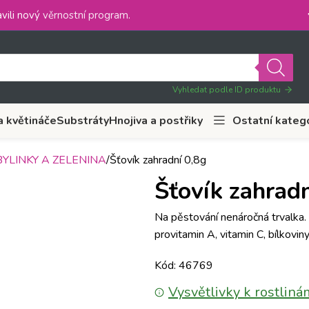
vili nový
věrnostní program
.
Vyhledat podle ID produktu
a květináče
Substráty
Hnojiva a postřiky
Ostatní kateg
YLINKY A ZELENINA
Šťovík zahradní 0,8g
Šťovík zahradn
Na pěstování nenáročná trvalka. 
provitamin A, vitamin C, bílkoviny
Kód: 46769
Vysvětlivky k rostliná