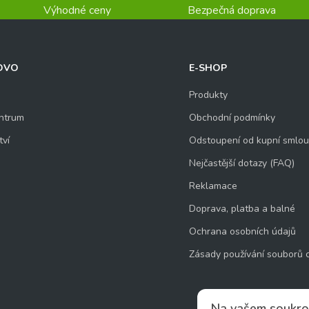
Výhodné ceny
Bezpečná doprava
OVO
E-SHOP
Produkty
ntrum
Obchodní podmínky
tví
Odstoupení od kupní smlo
Nejčastější dotazy (FAQ)
Reklamace
Doprava, platba a balné
Ochrana osobních údajů
Zásady používání souborů 
Na vašem soukro