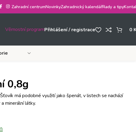
Zahradní centrum
Novinky
Zahradnický kalendář
Rady a tipy
Konta
Věrnostní program
Přihlášení / registrace
0
orie
í 0,8g
Šťovík má podobné využití jako špenát, v listech se nachází
 a minerální látky.
m