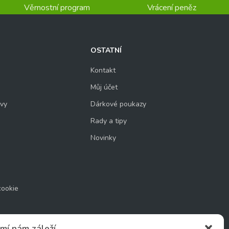
Věrnostní program
Vrácení peněz
OSTATNÍ
Kontakt
Můj účet
uvy
Dárkové poukazy
Rady a tipy
Novinky
cookie
mí nám záleží