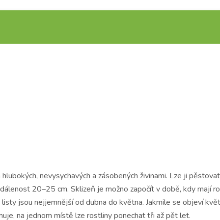
h hlubokých, nevysychavých a zásobených živinami. Lze ji pěstova
dálenost 20–25 cm. Sklizeň je možno započít v době, kdy mají rost
 listy jsou nejjemnější od dubna do května. Jakmile se objeví kv
uje, na jednom místě lze rostliny ponechat tři až pět let.