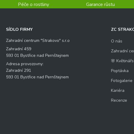
Péče o rostliny
Garance růstu
SÍDLO FIRMY
ZC STRAK
Zahradní centrum "Strakovo" s.r.o
O nás
Zahradní 459
Zahradní ce
593 01 Bystřice nad Pernštejnem
🌸 Květinářs
Adresa provozovny:
Zahradní 291
Poptávka
593 01 Bystřice nad Pernštejnem
Fotogalerie
Kariéra
Recenze