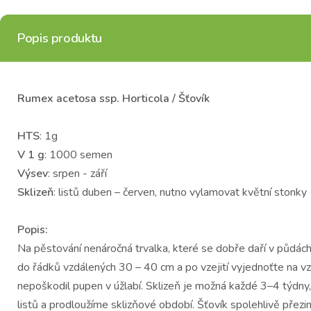
Popis produktu
Rumex acetosa ssp. Horticola / Šťovík
HTS
: 1g
V 1 g
: 1000 semen
Výsev
: srpen - září
Sklizeň
: listů duben – červen, nutno vylamovat květní stonky
Popis:
Na pěstování nenáročná trvalka, které se dobře daří v půdác
do řádků vzdálených 30 – 40 cm a po vzejití vyjednoťte na vz
nepoškodil pupen v úžlabí. Sklizeň je možná každé 3–4 týdny,
listů a prodloužíme sklizňové období. Šťovík spolehlivě přezim