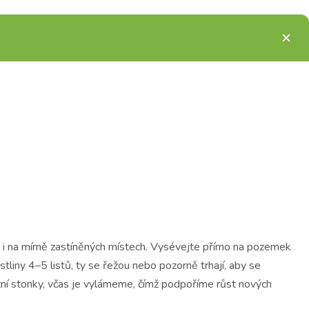
t i na mírně zastíněných místech. Vysévejte přímo na pozemek
liny 4–5 listů, ty se řežou nebo pozorně trhají, aby se
ětní stonky, včas je vylámeme, čímž podpoříme růst nových