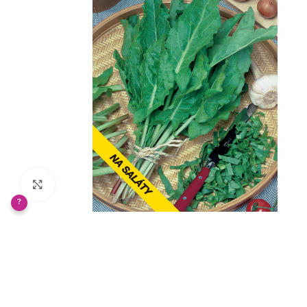
Klikněte pro zvětšení
?