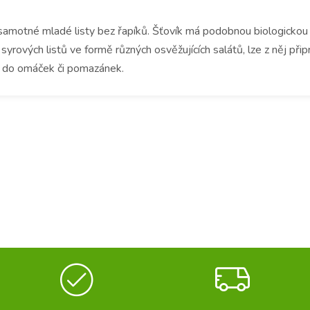
samotné mladé listy bez řapíků. Šťovík má podobnou biologickou h
e syrových listů ve formě různých osvěžujících salátů, lze z něj při
dlo do omáček či pomazánek.