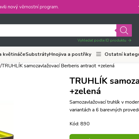
vili nový
věrnostní program
.
Vyhledat podle ID produktu
a květináče
Substráty
Hnojiva a postřiky
Ostatní kateg
y
TRUHLÍK samozavlažovací Berberis antracit +zelená
TRUHLÍK samozavl
+zelená
Samozavlažovací truhlík v moder
variantách a 6 barevných provede
Kód: 890