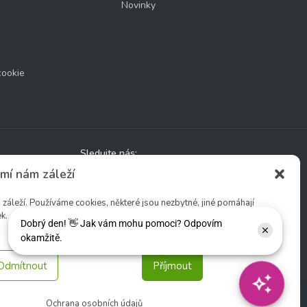
Novinky
cookie
Sledujte nás:
mí nám záleží
áleží. Používáme cookies, některé jsou nezbytné, jiné pomáhají
k.
Odmítnout
Příjmout
Ochrana osobních údajů
tio s. r. o.