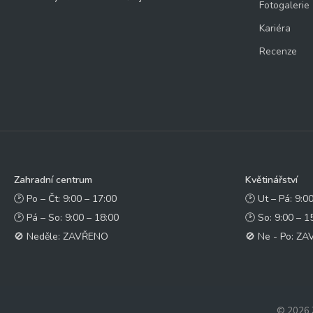
Fotogalerie
Kariéra
Recenze
Zahradní centrum
Květinářství
🕑 Po – Čt: 9:00 – 17:00
🕑 Ut – Pá: 9:0
🕑 Pá – So: 9:00 – 18:00
🕑 So: 9:00 – 1
🚫 Neděle: ZAVŘENO
🚫 Ne - Po: Z
© 2026 Z