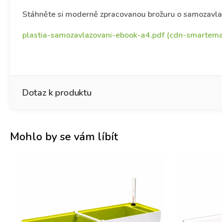
Stáhněte si moderně zpracovanou brožuru o samozavlaž
plastia-samozavlazovani-ebook-a4.pdf (cdn-smartemai
Dotaz k produktu
Mohlo by se vám líbít
Jméno
*
Křestní jméno
Př
E-mail
*
J
m