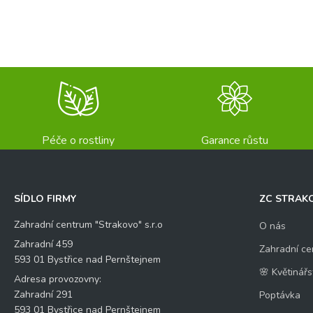
Odeslat
Péče o rostliny
Garance růstu
SÍDLO FIRMY
ZC STRAK
Zahradní centrum "Strakovo" s.r.o
O nás
Zahradní 459
Zahradní ce
593 01 Bystřice nad Pernštejnem
🌸 Květinářs
Adresa provozovny:
Zahradní 291
Poptávka
593 01 Bystřice nad Pernštejnem