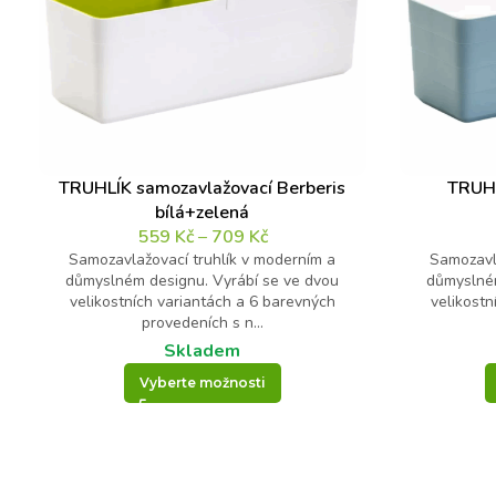
é
n
o
*
Váš dotaz
*
d
o
t
a
z
TRUHLÍK samozavlažovací Berberis
TRUHL
bílá+zelená
559
Kč
–
709
Kč
Samozavlažovací truhlík v moderním a
Samozavl
Kontrolní otázka
*
důmyslném designu. Vyrábí se ve dvou
důmyslném
velikostních variantách a 6 barevných
velikostn
provedeních s n...
4
Skladem
+
Vyberte možnosti
4
=