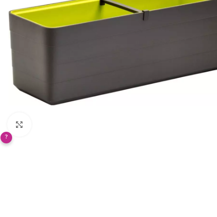
Klikněte pro zvětšení
?