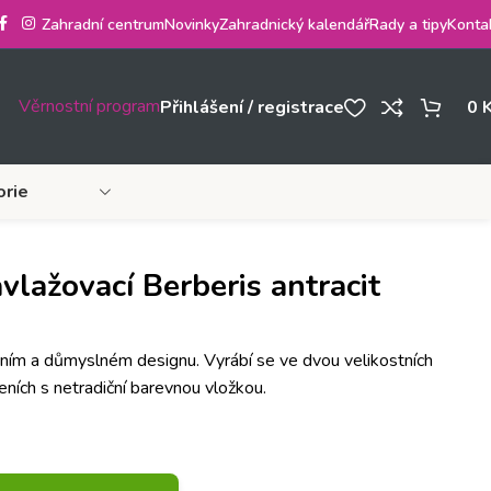
Zahradní centrum
Novinky
Zahradnický kalendář
Rady a tipy
Konta
Věrnostní program
Přihlášení / registrace
0
orie
ažovací Berberis antracit
ním a důmyslném designu. Vyrábí se ve dvou velikostních
ních s netradiční barevnou vložkou.