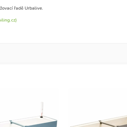
ovací řadě Urbalive.
ling.cz)
íjmení