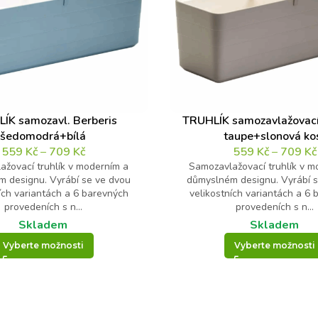
ÍK samozavl. Berberis
TRUHLÍK samozavlažovací
šedomodrá+bílá
taupe+slonová ko
559
Kč
–
709
Kč
559
Kč
–
709
Kč
ažovací truhlík v moderním a
Samozavlažovací truhlík v m
 designu. Vyrábí se ve dvou
důmyslném designu. Vyrábí 
ích variantách a 6 barevných
velikostních variantách a 6
provedeních s n...
provedeních s n...
Skladem
Skladem
Vyberte možnosti
Vyberte možnosti