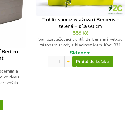
Truhlík samozavlažovací Berberis –
zelená + bílá 60 cm
559
Kč
Samozavlažovací truhlík Berberis má velkou
zásobárnu vody s hladinoměrem. Kód: 931
 Berberis
Skladem
st
Přidat do košíku
oderním a
se ve dvou
 barevných