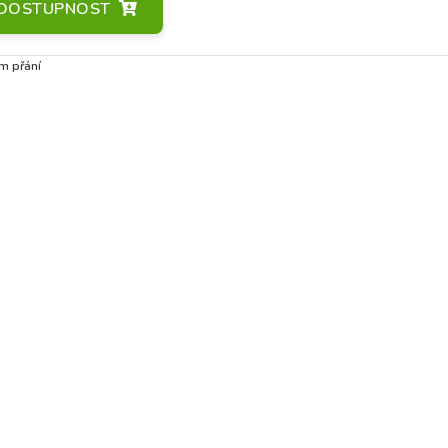
A DOSTUPNOST
m přání