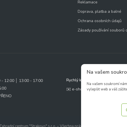
Reklamace
Doprava, platba a balné
Ochrana osobních údajů
Zásady používání souborů 
Na vašem soukro
Rychlý kontakt:
0 - 12:00 │ 13:00 - 17:00
Na vašem soukromí nám z
5:00
✉️ e-shop@zcstrakovo.cz
vylepšit web a váš zážite
AVŘENO
ahradní centrum "Strakovo" s.r.o. – Všechna práva vyhrazena. | Vytvořilo
ine