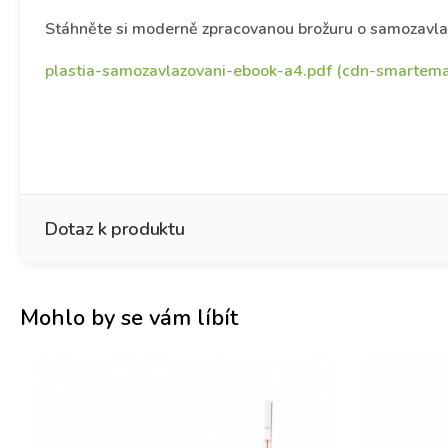
Stáhněte si moderně zpracovanou brožuru o samozavlaž
plastia-samozavlazovani-ebook-a4.pdf (cdn-smartemai
Dotaz k produktu
Mohlo by se vám líbít
Jméno
*
Křestní jméno
Př
E-mail
*