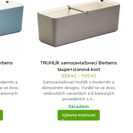
rberis
TRUHLÍK samozavlažovací Berberis
taupe+slonová kost
559
Kč
–
709
Kč
oderním a
Samozavlažovací truhlík v moderním a
se ve dvou
důmyslném designu. Vyrábí se ve dvou
 barevných
velikostních variantách a 6 barevných
provedeních s n...
Skladem
Vyberte možnosti