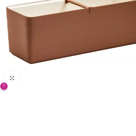
Klikněte pro zvětšení
?