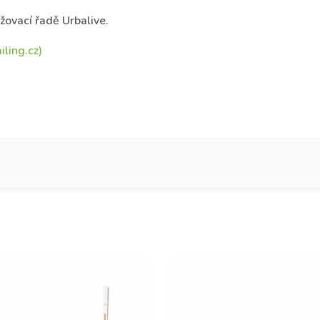
ovací řadě Urbalive.
ling.cz)
íjmení