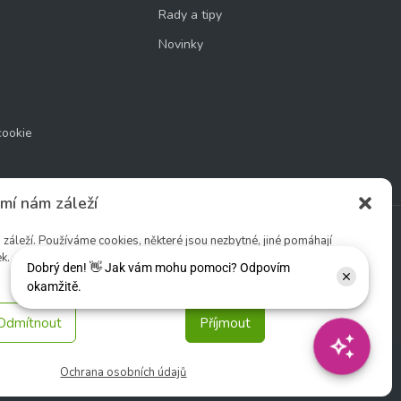
Rady a tipy
Novinky
cookie
mí nám záleží
áleží. Používáme cookies, některé jsou nezbytné, jiné pomáhají
k.
Sledujte nás:
Odmítnout
Příjmout
Ochrana osobních údajů
tio s. r. o.