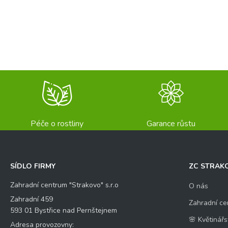
Odeslat
Péče o rostliny
Garance růstu
SÍDLO FIRMY
ZC STRAK
Zahradní centrum "Strakovo" s.r.o
O nás
Zahradní 459
Zahradní ce
593 01 Bystřice nad Pernštejnem
🌸 Květinářs
Adresa provozovny: