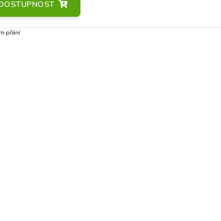
A DOSTUPNOST
m přání