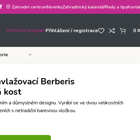
Zahradní centrum
Novinky
Zahradnický kalendář
Rady a tipy
Konta
Věrnostní program
Přihlášení / registrace
0
orie
lažovací Berberis
 kost
ním a důmyslném designu. Vyrábí se ve dvou velikostních
ních s netradiční barevnou vložkou.