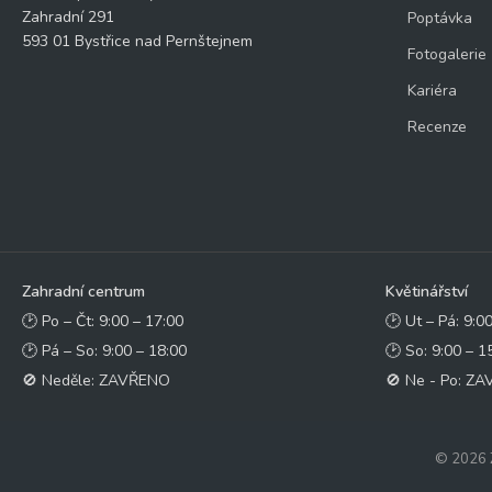
Zahradní 291
Poptávka
593 01 Bystřice nad Pernštejnem
Fotogalerie
Kariéra
Recenze
Zahradní centrum
Květinářství
🕑 Po – Čt: 9:00 – 17:00
🕑 Ut – Pá: 9:0
🕑 Pá – So: 9:00 – 18:00
🕑 So: 9:00 – 1
🚫 Neděle: ZAVŘENO
🚫 Ne - Po: Z
© 2026 Z