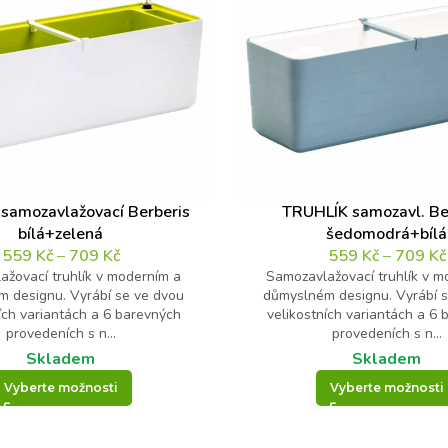
samozavlažovací Berberis
TRUHLÍK samozavl. Be
bílá+zelená
šedomodrá+bílá
559
Kč
–
709
Kč
559
Kč
–
709
Kč
ažovací truhlík v moderním a
Samozavlažovací truhlík v m
 designu. Vyrábí se ve dvou
důmyslném designu. Vyrábí 
ích variantách a 6 barevných
velikostních variantách a 6
provedeních s n...
provedeních s n...
Skladem
Skladem
Vyberte možnosti
Vyberte možnosti