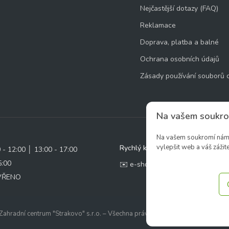
Nejčastější dotazy (FAQ)
Reklamace
Doprava, platba a balné
Ochrana osobních údajů
Zásady používání souborů 
Na vašem soukro
Na vašem soukromí nám z
vylepšit web a váš zážite
Rychlý kontakt:
0 - 12:00 │ 13:00 - 17:00
5:00
✉️ e-shop@zcstrakovo.cz
AVŘENO
ahradní centrum "Strakovo" s.r.o. – Všechna práva vyhrazena. | Vytvořilo
ine