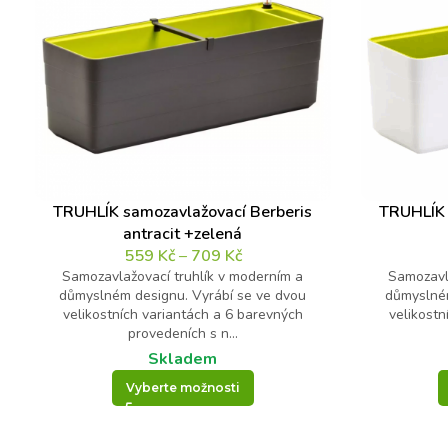
Váš dotaz
*
*
d
o
t
a
z
TRUHLÍK samozavlažovací Berberis
TRUHLÍK 
*
antracit +zelená
559
Kč
–
709
Kč
Samozavlažovací truhlík v moderním a
Samozavl
Kontrolní otázka
*
důmyslném designu. Vyrábí se ve dvou
důmyslném
velikostních variantách a 6 barevných
velikostn
provedeních s n...
12
Skladem
+
Vyberte možnosti
5
=