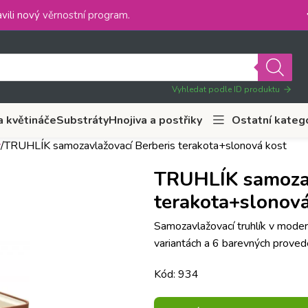
vili nový
věrnostní program
.
Vyhledat podle ID produktu
a květináče
Substráty
Hnojiva a postřiky
Ostatní kateg
y
TRUHLÍK samozavlažovací Berberis terakota+slonová kost
TRUHLÍK samozav
terakota+slonová
Samozavlažovací truhlík v moder
variantách a 6 barevných provede
Kód: 934