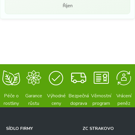
Říjen
Péče o
Garance
Výhodné
Bezpečná
Věrnostní
Vrácení
rostliny
růstu
ceny
doprava
program
peněz
SÍDLO FIRMY
ZC STRAKOVO