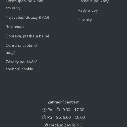
Odstoupení od kupní
Dárkové poukazy
smlouvy
Rady a tipy
Nejčastější dotazy (FAQ)
Novinky
Reklamace
Doprava, platba a balné
Ochrana osobních
údajů
Zásady používání
souborů cookie
Zahradní centrum
🕑 Po – Čt: 9:00 – 17:00
🕑 Pá – So: 9:00 – 18:00
🚫 Neděle: ZAVŘENO