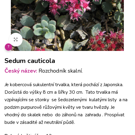
Klikněte pro zvětšení
?
Sedum cauticola
Český název:
Rozchodník skalní.
J
e kobercová sukulentní trvalka, která pochází z Japonska.
Dorůstá do výšky 8 cm a šířky 30 cm. Tato trvalka má
vzpínajícími se stonky se šedozelenými kulatými listy a na
podzim purpurově růžovými květy ve tvaru hvězdy. J
e
vhodný do skalek nebo do záhonů na zahradu . Prospívat
bude v zásadité až neutrální půdě.