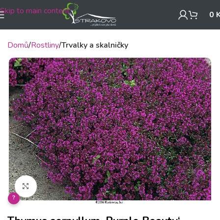
Skip to main content
0
Domů
Rostliny
Trvalky a skalničky
Klikněte pro zvětšení
?