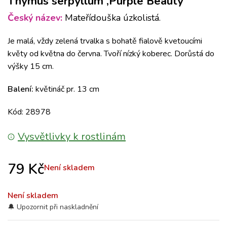
Thymus serpyllum ‚Purple Beauty‘
Český název:
Mateřídouška úzkolistá.
Je malá, vždy zelená trvalka s bohatě fialově kvetoucími
květy od května do června. Tvoří nízký koberec. Dorůstá do
výšky 15 cm.
Balení:
květináč pr. 13 cm
Kód: 28978
Vysvětlivky k rostlinám
79
Kč
Není skladem
Není skladem