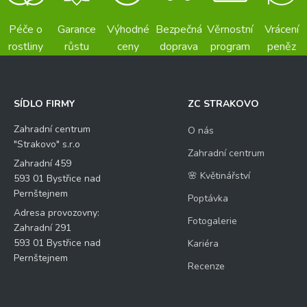
Péče o
Garance
Výhodné
Bezpečná
Věrnostní
Vrácení
rostliny
růstu
ceny
doprava
program
peněz
SÍDLO FIRMY
ZC STRAKOVO
Zahradní centrum
O nás
"Strakovo" s.r.o
Zahradní centrum
Zahradní 459
🌸 Květinářství
593 01 Bystřice nad
Pernštejnem
Poptávka
Adresa provozovny:
Fotogalerie
Zahradní 291
593 01 Bystřice nad
Kariéra
Pernštejnem
Recenze