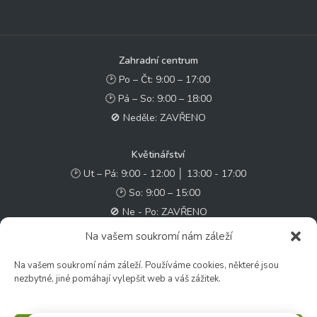
Zahradní centrum
🕑 Po – Čt: 9:00 – 17:00
🕑 Pá – So: 9:00 – 18:00
🚫 Neděle: ZAVŘENO
Květinářství
🕑 Ut – Pá: 9:00 - 12:00 │ 13:00 - 17:00
🕑 So: 9:00 – 15:00
🚫 Ne - Po: ZAVŘENO
Na vašem soukromí nám záleží
Rychlý kontakt:
Na vašem soukromí nám záleží. Používáme cookies, některé jsou
✉️ e-shop@zcstrakovo.cz
nezbytné, jiné pomáhají vylepšit web a váš zážitek.
Sledujte nás: