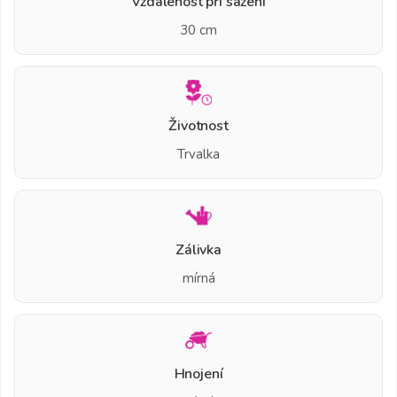
Vzdálenost při sázení
30 cm
Životnost
Trvalka
Zálivka
mírná
Hnojení