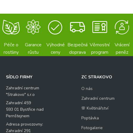
Péče o
Garance
Výhodné
Bezpečná
Věrnostní
Vrácení
rostliny
růstu
ceny
doprava
program
peněz
SÍDLO FIRMY
ZC STRAKOVO
Zahradní centrum
O nás
"Strakovo" s.r.o
Zahradní centrum
Zahradní 459
🌸 Květinářství
593 01 Bystřice nad
Pernštejnem
Poptávka
Adresa provozovny:
Fotogalerie
Zahradní 291