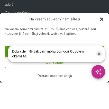
údajů
Zásady používání
souborů cookie
Na vašem soukromí nám záleží
Na vašem soukromí nám záleží. Používáme cookies, některé jsou
nezbytné, jiné pomáhají vylepšit web a váš zážitek.
Zahradní centrum
Příjmout
🕑 Po – Čt: 9:00 – 17:00
🕑 Pá – So: 9:00 – 18:00
Odmítnout
🚫 Neděle: ZAVŘENO
Ochrana osobních údajů
Květinářství
🕑 Ut – Pá: 9:00 - 12:00 │ 13:00 - 17:00
🕑 So: 9:00 – 15:00
🚫 Ne - Po: ZAVŘENO