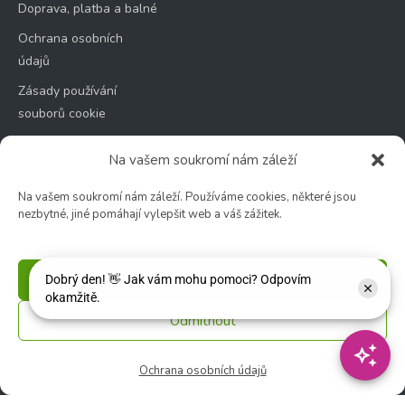
Doprava, platba a balné
Ochrana osobních
údajů
Zásady používání
souborů cookie
Na vašem soukromí nám záleží
Na vašem soukromí nám záleží. Používáme cookies, některé jsou
nezbytné, jiné pomáhají vylepšit web a váš zážitek.
Zahradní centrum
🕑 Po – Čt: 9:00 – 17:00
🕑 Pá – So: 9:00 – 18:00
Příjmout
🚫 Neděle: ZAVŘENO
Odmítnout
Květinářství
🕑 Ut – Pá: 9:00 - 12:00 │ 13:00 - 17:00
Ochrana osobních údajů
🕑 So: 9:00 – 15:00