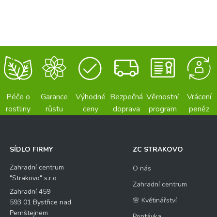
Péče o
Garance
Výhodné
Bezpečná
Věrnostní
Vrácení
rostliny
růstu
ceny
doprava
program
peněz
SÍDLO FIRMY
ZC STRAKOVO
Zahradní centrum
O nás
"Strakovo" s.r.o
Zahradní centrum
Zahradní 459
🌸 Květinářství
593 01 Bystřice nad
Pernštejnem
Poptávka