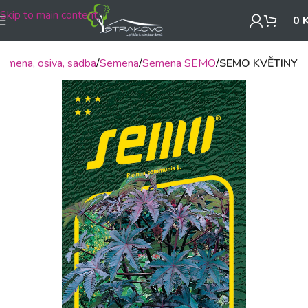
Skip to main content
0
emena, osiva, sadba
Semena
Semena SEMO
SEMO KVĚTINY