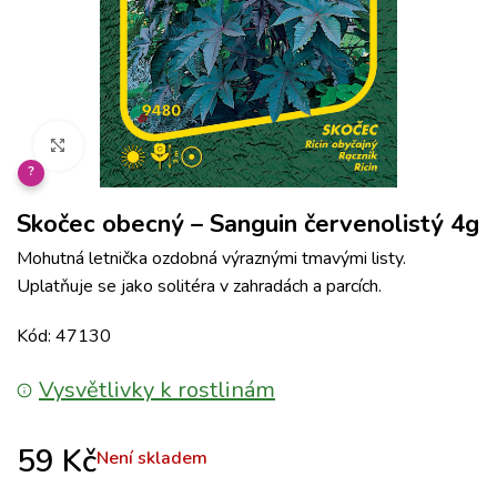
Klikněte pro zvětšení
?
Skočec obecný – Sanguin červenolistý 4g
Mohutná letnička ozdobná výraznými tmavými listy.
Uplatňuje se jako solitéra v zahradách a parcích.
Kód: 47130
Vysvětlivky k rostlinám
59
Kč
Není skladem