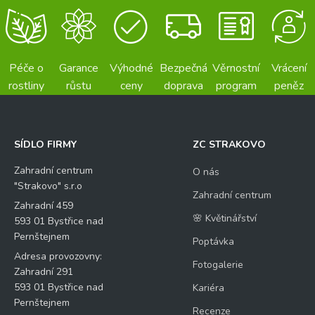
Péče o
Garance
Výhodné
Bezpečná
Věrnostní
Vrácení
rostliny
růstu
ceny
doprava
program
peněz
SÍDLO FIRMY
ZC STRAKOVO
Zahradní centrum
O nás
"Strakovo" s.r.o
Zahradní centrum
Zahradní 459
🌸 Květinářství
593 01 Bystřice nad
Pernštejnem
Poptávka
Adresa provozovny:
Fotogalerie
Zahradní 291
593 01 Bystřice nad
Kariéra
Pernštejnem
Recenze