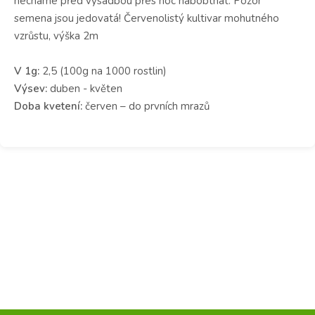
necháme před výsadbou přes noc nabobtnat. Pozor
semena jsou jedovatá! Červenolistý kultivar mohutného
vzrůstu, výška 2m
V 1g:
2,5 (100g na 1000 rostlin)
Výsev:
duben - květen
Doba kvetení:
červen – do prvních mrazů