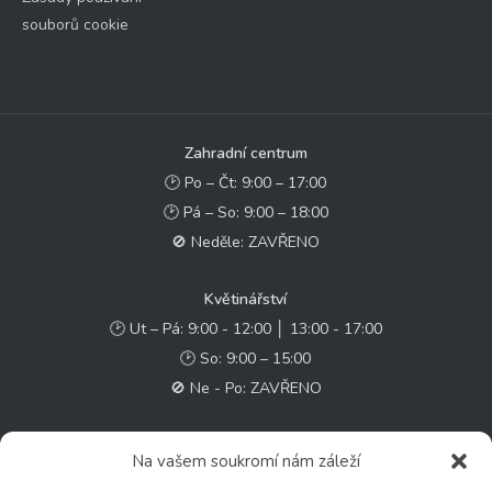
souborů cookie
Zahradní centrum
🕑 Po – Čt: 9:00 – 17:00
🕑 Pá – So: 9:00 – 18:00
🚫 Neděle: ZAVŘENO
Květinářství
🕑 Ut – Pá: 9:00 - 12:00 │ 13:00 - 17:00
🕑 So: 9:00 – 15:00
🚫 Ne - Po: ZAVŘENO
Rychlý kontakt:
Na vašem soukromí nám záleží
✉️ e-shop@zcstrakovo.cz