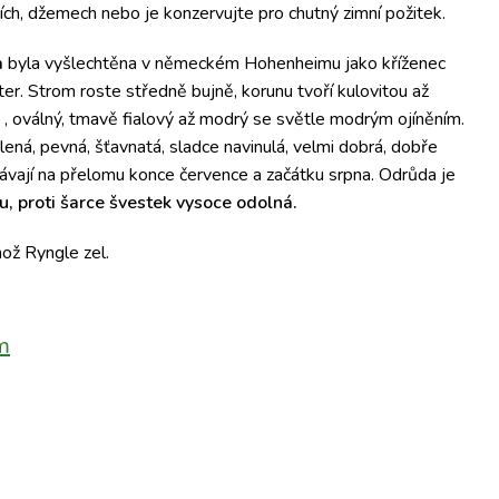
ích, džemech nebo je konzervujte pro chutný zimní požitek.
a
byla vyšlechtěna v německém Hohenheimu jako kříženec
r. Strom roste středně bujně, korunu tvoří kulovitou až
ý , oválný, tmavě fialový až modrý se světle modrým ojíněním.
lená, pevná, šťavnatá, sladce navinulá, velmi dobrá, dobře
rávají na přelomu konce července a začátku srpna. Odrůda je
, proti šarce švestek vysoce odolná.
ož Ryngle zel.
m