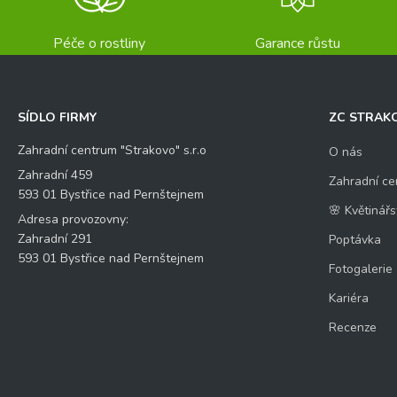
Péče o rostliny
Garance růstu
SÍDLO FIRMY
ZC STRAK
Zahradní centrum "Strakovo" s.r.o
O nás
Zahradní 459
Zahradní ce
593 01 Bystřice nad Pernštejnem
🌸 Květinářs
Adresa provozovny:
Zahradní 291
Poptávka
593 01 Bystřice nad Pernštejnem
Fotogalerie
Kariéra
Recenze