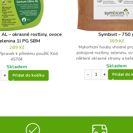
 AL – okrasné rostliny, ovoce
Symbivit – 750 
zelenina 1l PG SBM
369
Kč
289
Kč
Mykorhizní houby vhodné pro
pokojové rostliny, zeleninu, o
přípravek k přímému použítí. Kód:
některé okrasné stromy a keř
45704
Skladem
Skladem
Přidat do 
Přidat do košíku