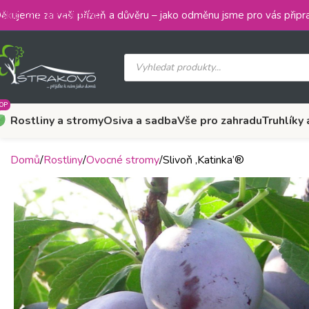
Skip to main content
ěkujeme za vaši přízeň a důvěru – jako odměnu jsme pro vás připra
OP
Rostliny a stromy
Osiva a sadba
Vše pro zahradu
Truhlíky 
Domů
Rostliny
Ovocné stromy
Slivoň ‚Katinka’®