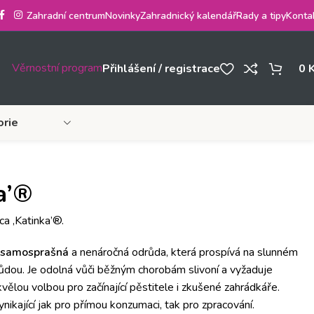
Zahradní centrum
Novinky
Zahradnický kalendář
Rady a tipy
Konta
Věrnostní program
Přihlášení / registrace
0
orie
a’®
a ‚Katinka’®.
samosprašná
a nenáročná odrůda, která prospívá na slunném
ůdou. Je odolná vůči běžným chorobám slivoní a vyžaduje
skvělou volbou pro začínající pěstitele i zkušené zahrádkáře.
ynikající jak pro přímou konzumaci, tak pro zpracování.