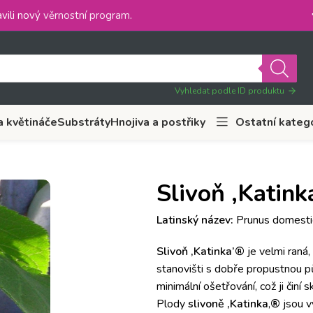
vili nový
věrnostní program
.
Vyhledat podle ID produktu
a květináče
Substráty
Hnojiva a postřiky
Ostatní kateg
Slivoň ‚Katink
Latinský název:
Prunus domestic
Slivoň ‚Katinka’®
je velmi raná,
stanovišti s dobře propustnou p
minimální ošetřování, což ji činí 
Plody
slivoně ‚Katinka
‚
®
jsou v