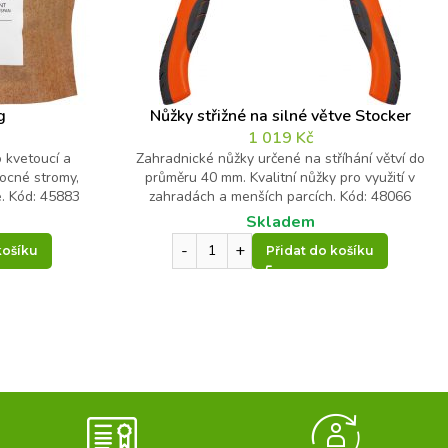
g
Nůžky střižné na silné větve Stocker
1 019
Kč
 kvetoucí a
Zahradnické nůžky určené na stříhání větví do
vocné stromy,
průměru 40 mm. Kvalitní nůžky pro využití v
e. Kód: 45883
zahradách a menších parcích. Kód: 48066
Skladem
košíku
Přidat do košíku