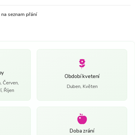
t na seznam přání
by
Období kvetení
, Červen,
Duben, Květen
, Říjen
Doba zrání