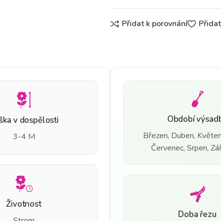
Přidat k porovnání
Přida
Období výsad
ška v dospělosti
Březen, Duben, Květen
3-4 M
Červenec, Srpen, Září
Životnost
Doba řezu
Strom