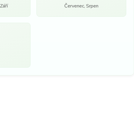
Září
Červenec, Srpen