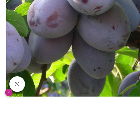
Klikněte pro zvětšení
?