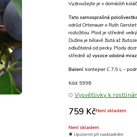
Vyzkoušejte je v domácích koláč
Tato samosprašná pološvestk
odrůd Ortenauer x Ruth Gerstette
rozložitou. Plod je středně velk
Dužina je bělavě žlutá až žlutoze
odlučitelná od pecky. Plody doz
středně až
vysoce odolná mrazu
Balení:
kontejner C 7,5 L – podn
Kód: 5998
Vysvětlivky k rostliná
759
Kč
Není skladem
Není skladem