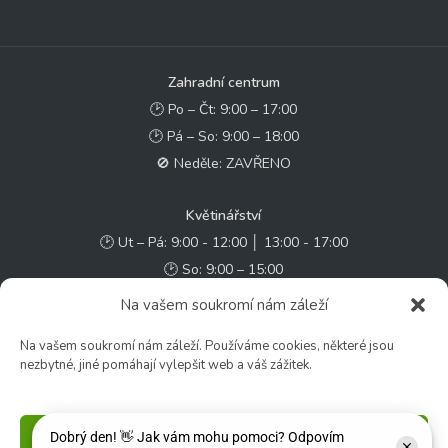
Zahradní centrum
🕑 Po – Čt: 9:00 – 17:00
🕑 Pá – So: 9:00 – 18:00
🚫 Neděle: ZAVŘENO
Květinářství
🕑 Ut – Pá: 9:00 - 12:00 │ 13:00 - 17:00
🕑 So: 9:00 – 15:00
🚫 Ne - Po: ZAVŘENO
Na vašem soukromí nám záleží
Na vašem soukromí nám záleží. Používáme cookies, některé jsou
Rychlý kontakt:
nezbytné, jiné pomáhají vylepšit web a váš zážitek.
✉️ e-shop@zcstrakovo.cz
Sledujte nás:
Příjmout