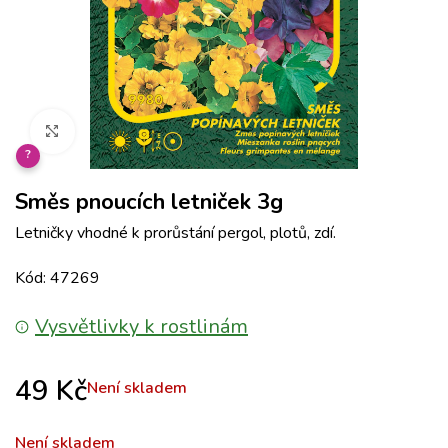
Klikněte pro zvětšení
?
Směs pnoucích letniček 3g
Letničky vhodné k prorůstání pergol, plotů, zdí.
Kód: 47269
Vysvětlivky k rostlinám
49
Kč
Není skladem
Není skladem