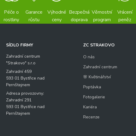
Péče o
Garance
Výhodné
Bezpečná
Věrnostní
Vrácení
rostliny
růstu
ceny
doprava
program
peněz
SÍDLO FIRMY
ZC STRAKOVO
Zahradní centrum
O nás
"Strakovo" s.r.o
Zahradní centrum
Zahradní 459
🌸 Květinářství
593 01 Bystřice nad
Pernštejnem
Poptávka
Adresa provozovny:
Fotogalerie
Zahradní 291
593 01 Bystřice nad
Kariéra
Pernštejnem
Recenze