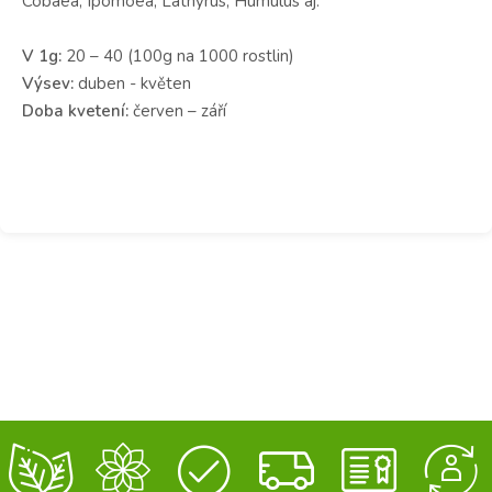
Cobaea, Ipomoea, Lathyrus, Humulus aj.
V 1g:
20 – 40 (100g na 1000 rostlin)
Výsev:
duben - květen
Doba kvetení:
červen – září