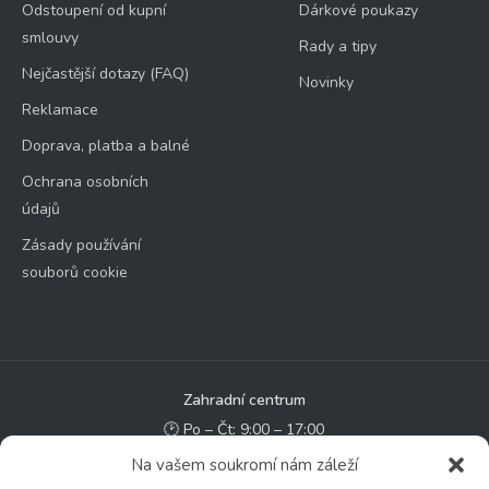
Odstoupení od kupní
Dárkové poukazy
smlouvy
Rady a tipy
Nejčastější dotazy (FAQ)
Novinky
Reklamace
Doprava, platba a balné
Ochrana osobních
údajů
Zásady používání
souborů cookie
Zahradní centrum
🕑 Po – Čt: 9:00 – 17:00
🕑 Pá – So: 9:00 – 18:00
Na vašem soukromí nám záleží
🚫 Neděle: ZAVŘENO