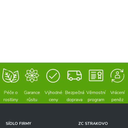
Péče o
Garance
Výhodné
Bezpečná
Věrnostní
Vrácení
rostliny
růstu
ceny
doprava
program
peněz
SÍDLO FIRMY
ZC STRAKOVO