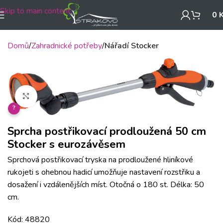
Skip to main content
0
Domů
Zahradnické potřeby
Nářadí Stocker
Klikněte pro zvětšení
?
Sprcha postřikovací prodloužená 50 cm
Stocker s eurozávěsem
Sprchová postřikovací tryska na prodloužené hliníkové
rukojeti s ohebnou hadicí umožňuje nastavení rozstřiku a
dosažení i vzdálenějších míst. Otočná o 180 st. Délka: 50
cm.
Kód: 48820