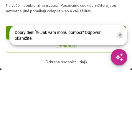
Na vašem soukromí nám záleží. Používáme cookies, některé jsou
nezbytné, jiné pomáhají vylepšit web a váš zážitek.
Květinářství
🕑 Ut – Pá: 9:00 - 12:00 │ 13:00 - 17:00
🕑 So: 9:00 – 15:00
Příjmout
🚫 Ne - Po: ZAVŘENO
Odmítnout
Rychlý kontakt:
Ochrana osobních údajů
✉️ e-shop@zcstrakovo.cz
Sledujte nás: