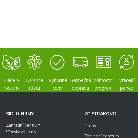
Péče o
Garance
Výhodné
Bezpečná
Věrnostní
Vrácení
rostliny
růstu
ceny
doprava
program
peněz
SÍDLO FIRMY
ZC STRAKOVO
Zahradní centrum
O nás
"Strakovo" s.r.o
Zahradní centrum