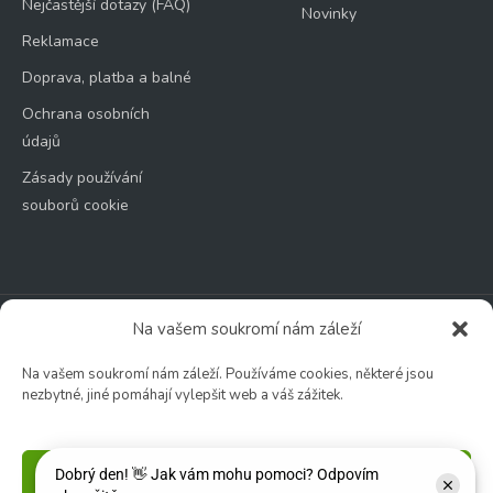
Nejčastější dotazy (FAQ)
Novinky
Reklamace
Doprava, platba a balné
Ochrana osobních
údajů
Zásady používání
souborů cookie
Na vašem soukromí nám záleží
Zahradní centrum
🕑 Po – Čt: 9:00 – 17:00
Na vašem soukromí nám záleží. Používáme cookies, některé jsou
🕑 Pá – So: 9:00 – 18:00
nezbytné, jiné pomáhají vylepšit web a váš zážitek.
🚫 Neděle: ZAVŘENO
Příjmout
Květinářství