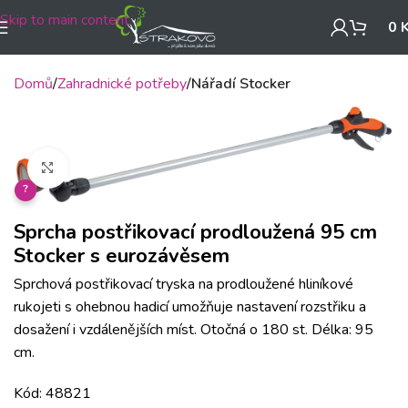
Skip to main content
0
Domů
Zahradnické potřeby
Nářadí Stocker
Klikněte pro zvětšení
?
Sprcha postřikovací prodloužená 95 cm
Stocker s eurozávěsem
Sprchová postřikovací tryska na prodloužené hliníkové
rukojeti s ohebnou hadicí umožňuje nastavení rozstřiku a
dosažení i vzdálenějších míst. Otočná o 180 st. Délka: 95
cm.
Kód: 48821