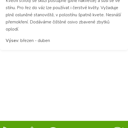
Květní stvoly se sklízí postupně (plně nakvetlé) a suší se ve
stínu. Pro řez do váz lze používat i čerstvé květy. Vyžaduje
plně osluněné stanoviště, v polostínu špatně kvete. Nesnáší
přemokření. Dodáváme čištěné osivo zbavené zbytků
oplodí.
Výsev
: březen - duben