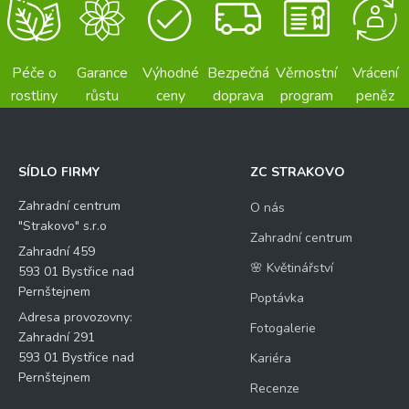
Péče o
Garance
Výhodné
Bezpečná
Věrnostní
Vrácení
rostliny
růstu
ceny
doprava
program
peněz
SÍDLO FIRMY
ZC STRAKOVO
Zahradní centrum
O nás
"Strakovo" s.r.o
Zahradní centrum
Zahradní 459
🌸 Květinářství
593 01 Bystřice nad
Pernštejnem
Poptávka
Adresa provozovny:
Fotogalerie
Zahradní 291
593 01 Bystřice nad
Kariéra
Pernštejnem
Recenze