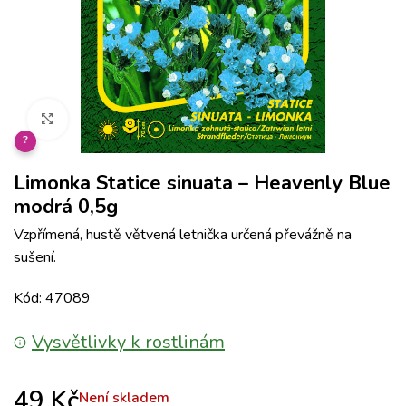
Klikněte pro zvětšení
?
Limonka Statice sinuata – Heavenly Blue
modrá 0,5g
Vzpřímená, hustě větvená letnička určená převážně na
sušení.
Kód: 47089
Vysvětlivky k rostlinám
49
Kč
Není skladem