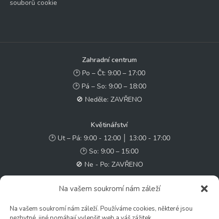
souborů cookie
Zahradní centrum
🕑 Po – Čt: 9:00 – 17:00
🕑 Pá – So: 9:00 – 18:00
🚫 Neděle: ZAVŘENO
Květinářství
🕑 Ut – Pá: 9:00 - 12:00 │ 13:00 - 17:00
🕑 So: 9:00 – 15:00
🚫 Ne - Po: ZAVŘENO
Na vašem soukromí nám záleží
Rychlý kontakt:
✉️ e-shop@zcstrakovo.cz
Na vašem soukromí nám záleží. Používáme cookies, některé jsou
nezbytné, jiné pomáhají vylepšit web a váš zážitek.