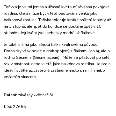
Tořivka je velmi jemná a úžasně kvetoucí závěsná pokojová
rostlina, která může být v létě pěstována venku jako
balkonová rostlina. Tořivka toleruje krátké snížení teploty až
na 3 stupně, ale zpět do kondice se dostane zpět v 10
stupních. Její květy jsou nebesky modré až fialkové.
Je také známá jako africká fialka kvůli svému původu.
Botanicky však nejde o druh spojený s fialkami (viola), ale o
rodinu Gesneria (Gesneriaceae). Může se pěstovat po celý
rok v místnosti nebo v létě jako balkónová rostlina. Je pro ni
ideální světlé až částečně zastíněné místo s ranním nebo
večerním sluncem.
Balení:
závěsný květináč 8L
Kód: 27655