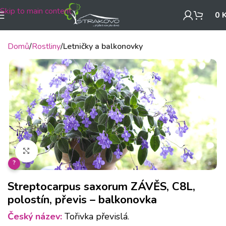
Skip to main content
0
Domů
Rostliny
Letničky a balkonovky
Klikněte pro zvětšení
?
Streptocarpus saxorum ZÁVĚS, C8L,
polostín, převis – balkonovka
Český název:
Tořivka převislá.