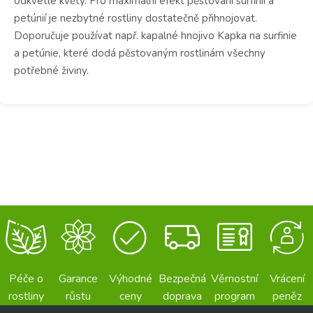
odkvetlé květy. Pro maximální efekt pěstování surfinií a
petúnií je nezbytné rostliny dostatečně přihnojovat.
Doporučuje používat např. kapalné hnojivo Kapka na surfinie
a petúnie, které dodá pěstovaným rostlinám všechny
potřebné živiny.
Péče o
Garance
Výhodné
Bezpečná
Věrnostní
Vrácení
rostliny
růstu
ceny
doprava
program
peněz