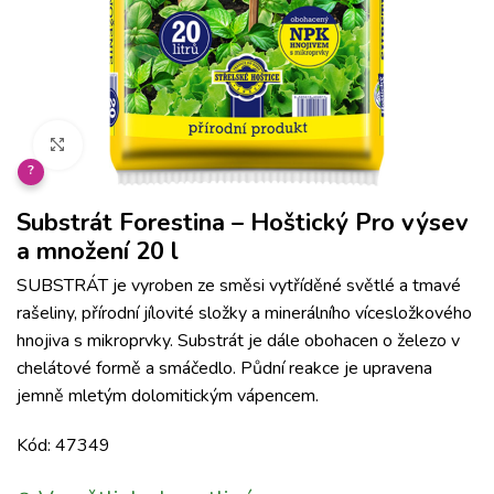
Klikněte pro zvětšení
?
Substrát Forestina – Hoštický Pro výsev
a množení 20 l
SUBSTRÁT je vyroben ze směsi vytříděné světlé a tmavé
rašeliny, přírodní jílovité složky a minerálního vícesložkového
hnojiva s mikroprvky. Substrát je dále obohacen o železo v
chelátové formě a smáčedlo. Půdní reakce je upravena
jemně mletým dolomitickým vápencem.
Kód: 47349