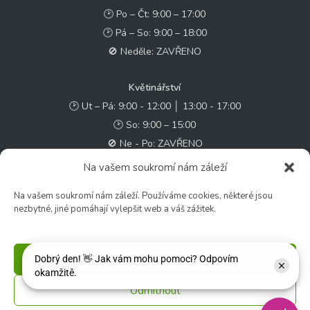
🕑 Po – Čt: 9:00 – 17:00
🕑 Pá – So: 9:00 – 18:00
🚫 Neděle: ZAVŘENO
Květinářství
🕑 Ut – Pá: 9:00 - 12:00 │ 13:00 - 17:00
🕑 So: 9:00 – 15:00
🚫 Ne - Po: ZAVŘENO
Na vašem soukromí nám záleží
Rychlý kontakt:
Na vašem soukromí nám záleží. Používáme cookies, některé jsou
✉️ e-shop@zcstrakovo.cz
nezbytné, jiné pomáhají vylepšit web a váš zážitek.
Sledujte nás:
Příjmout
Odmítnout
© 2026 Zahradní centrum "Strakovo" s.r.o. – Všechna práva vyhrazena. |