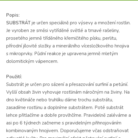
Popis:
SUBSTRÁT
je určen speciálně pro výsevy a množení rostlin.
Je vyroben ze směsi vytříděné světlé a tmavé rašeliny,
prosetého jemně tříděného křemičitého písku, perlitu,
přírodní jílovité složky a minerálního vícesložkového hnojiva
s mikroprvky. Půdní reakce je upravena jemně mletým
dolomitickým vápencem.
Použití:
Substrát je určen pro sázení a přesazování surfinií a petúnií.
Vyšší obsah živin vyhovuje rostlinám náročným na živiny. Na
dno květináče nebo truhlíku dáme trochu substrátu,
zasadíme rostlinu a doplníme substrátem. Poté substrát
lehce přitlačíme a dobře provlhčíme. Pravidelně zaléváme a
asi po 6 týdnech začneme s pravidelným přihnojováním
kombinovaným hnojivem. Doporučujeme včas odstraňovat