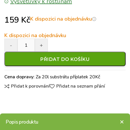
Vysvětlivky k rostlinám
159
Kč
K dispozici na objednávku
K dispozici na objednávku
PŘIDAT DO KOŠÍKU
Cena dopravy:
Za 20l substrátu příplatek 20Kč
Přidat k porovnání
Přidat na seznam přání
Popis produktu