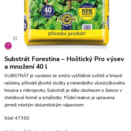
Klikněte pro zvětšení
?
Substrát Forestina – Hoštický Pro výsev
a množení 40 l
SUBSTRÁT je vyroben ze směsi vytříděné světlé a tmavé
rašeliny, přírodní jílovité složky a minerálního vícesložkového
hnojiva s mikroprvky. Substrát je dále obohacen o železo v
chelátové formě a smáčedlo. Půdní reakce je upravena
jemně mletým dolomitickým vápencem.
Kód: 47350