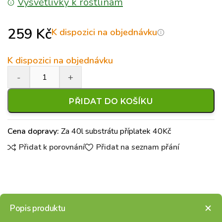
Vysvětlivky k rostlinám
259
Kč
K dispozici na objednávku
K dispozici na objednávku
PŘIDAT DO KOŠÍKU
Cena dopravy:
Za 40l substrátu příplatek 40Kč
Přidat k porovnání
Přidat na seznam přání
Popis produktu