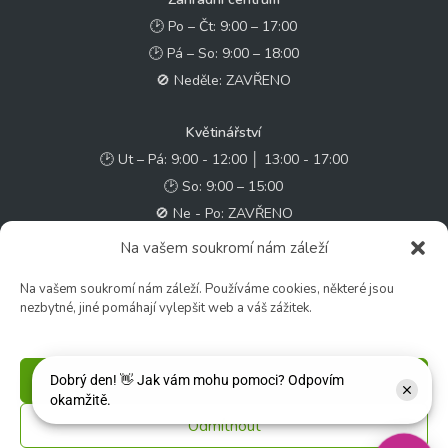
🕑 Po – Čt: 9:00 – 17:00
🕑 Pá – So: 9:00 – 18:00
🚫 Neděle: ZAVŘENO
Květinářství
🕑 Ut – Pá: 9:00 - 12:00 │ 13:00 - 17:00
🕑 So: 9:00 – 15:00
🚫 Ne - Po: ZAVŘENO
Na vašem soukromí nám záleží
Rychlý kontakt:
Na vašem soukromí nám záleží. Používáme cookies, některé jsou
✉️ e-shop@zcstrakovo.cz
nezbytné, jiné pomáhají vylepšit web a váš zážitek.
Sledujte nás:
Příjmout
Odmítnout