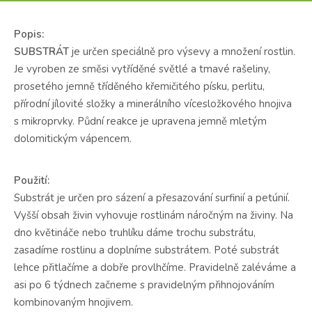
Popis:
SUBSTRÁT
je určen speciálně pro výsevy a množení rostlin.
Je vyroben ze směsi vytříděné světlé a tmavé rašeliny,
prosetého jemně tříděného křemičitého písku, perlitu,
přírodní jílovité složky a minerálního vícesložkového hnojiva
s mikroprvky. Půdní reakce je upravena jemně mletým
dolomitickým vápencem.
Použití:
Substrát je určen pro sázení a přesazování surfinií a petúnií.
Vyšší obsah živin vyhovuje rostlinám náročným na živiny. Na
dno květináče nebo truhlíku dáme trochu substrátu,
zasadíme rostlinu a doplníme substrátem. Poté substrát
lehce přitlačíme a dobře provlhčíme. Pravidelně zaléváme a
asi po 6 týdnech začneme s pravidelným přihnojováním
kombinovaným hnojivem.