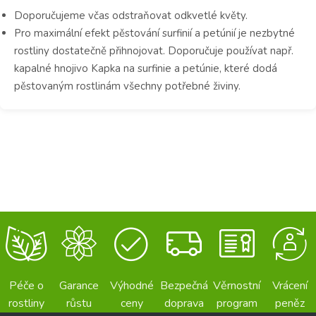
Doporučujeme včas odstraňovat odkvetlé květy.
Pro maximální efekt pěstování surfinií a petúnií je nezbytné
rostliny dostatečně přihnojovat. Doporučuje používat např.
kapalné hnojivo Kapka na surfinie a petúnie, které dodá
pěstovaným rostlinám všechny potřebné živiny.
Péče o
Garance
Výhodné
Bezpečná
Věrnostní
Vrácení
rostliny
růstu
ceny
doprava
program
peněz