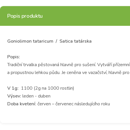
Popis produktu
Goniolimon tataricum / Satica tatárska
Popis:
Tradiční trvalka pěstovaná hlavně pro sušení. Vytváří přízemní
a propustnou lehkou půdu. Je ceněna ve vazačství, hlavně pr
V 1g:
1100 (2g na 1000 rostlin)
Výsev:
leden - duben
Doba kvetení:
červen – červenec následujícího roku