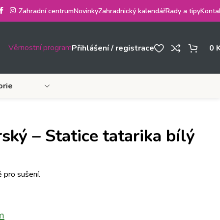
Zahradní centrum
Novinky
Zahradnický kalendář
Rady a tipy
Konta
Věrnostní program
Přihlášení / registrace
0
orie
ský – Statice tatarika bílý
ě pro sušení.
m