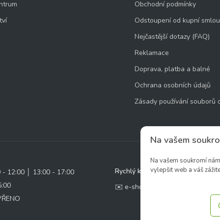
ntrum
Obchodní podmínky
tví
Odstoupení od kupní smlo
Nejčastější dotazy (FAQ)
Reklamace
Doprava, platba a balné
Ochrana osobních údajů
Zásady používání souborů 
Na vašem soukro
Na vašem soukromí nám z
vylepšit web a váš zážite
Rychlý kontakt:
0 - 12:00 │ 13:00 - 17:00
5:00
✉️ e-shop@zcstrakovo.cz
AVŘENO