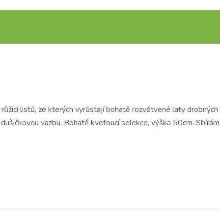
 růžici listů, ze kterých vyrůstají bohatě rozvětvené laty drobnýc
o dušičkovou vazbu. Bohatě kvetoucí selekce, výška 50cm. Sbíráme