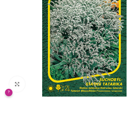
Klikněte pro zvětšení
?