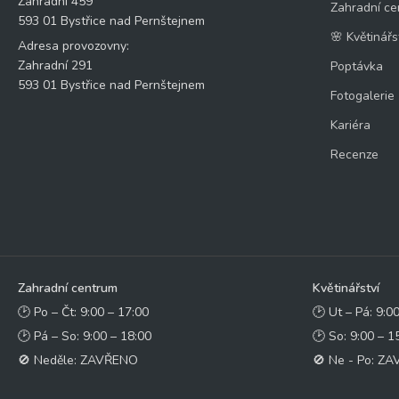
Zahradní 459
Zahradní ce
593 01 Bystřice nad Pernštejnem
🌸 Květinářs
Adresa provozovny:
Zahradní 291
Poptávka
593 01 Bystřice nad Pernštejnem
Fotogalerie
Kariéra
Recenze
Zahradní centrum
Květinářství
🕑 Po – Čt: 9:00 – 17:00
🕑 Ut – Pá: 9:0
🕑 Pá – So: 9:00 – 18:00
🕑 So: 9:00 – 1
🚫 Neděle: ZAVŘENO
🚫 Ne - Po: Z