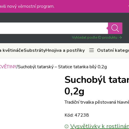
vili nový
věrnostní program
.
Vyhledat podle ID produktu
a květináče
Substráty
Hnojiva a postřiky
Ostatní kateg
VĚTINY
Suchobýl tatarský – Statice tatarika bílý 0,2g
Suchobýl tatar
0,2g
Tradiční trvalka pěstovaná hlavn
Kód: 47238
Vysvětlivky k rostliná