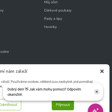
Můj účet
uvy
Dárkové poukazy
Rady a tipy
Novinky
cookie
mí nám záleží
áleží. Používáme cookies, některé jsou nezbytné, jiné pomáhají
k.
Sledujte nás:
Odmítnout
Příjmout