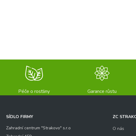
Péče o rostliny
Garance růstu
SÍDLO FIRMY
ZC STRAK
Zahradní centrum "Strakovo" s.r.o
O nás