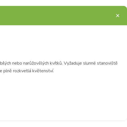
h bílých nebo narůžovělých kvítků. Vyžaduje slunné stanoviště
 plně rozkvetlá květenství.