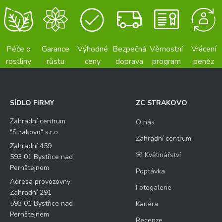
Péče o
Garance
Výhodné
Bezpečná
Věrnostní
Vrácení
rostliny
růstu
ceny
doprava
program
peněz
SÍDLO FIRMY
ZC STRAKOVO
Zahradní centrum
O nás
"Strakovo" s.r.o
Zahradní centrum
Zahradní 459
🌸 Květinářství
593 01 Bystřice nad
Pernštejnem
Poptávka
Adresa provozovny:
Fotogalerie
Zahradní 291
593 01 Bystřice nad
Kariéra
Pernštejnem
Recenze