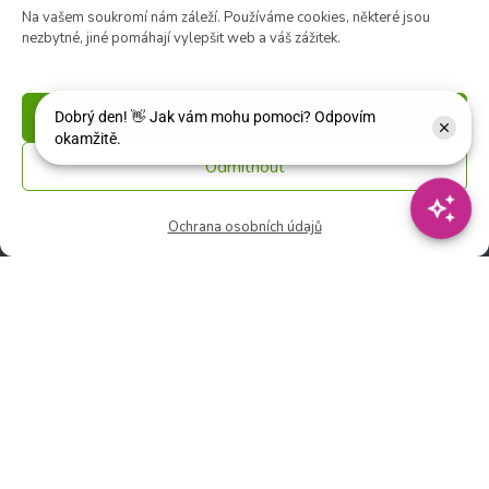
Na vašem soukromí nám záleží. Používáme cookies, některé jsou
souborů cookie
nezbytné, jiné pomáhají vylepšit web a váš zážitek.
Příjmout
Zahradní centrum
Odmítnout
🕑 Po – Čt: 9:00 – 17:00
🕑 Pá – So: 9:00 – 18:00
Ochrana osobních údajů
🚫 Neděle: ZAVŘENO
Květinářství
🕑 Ut – Pá: 9:00 - 12:00 │ 13:00 - 17:00
🕑 So: 9:00 – 15:00
🚫 Ne - Po: ZAVŘENO
Rychlý kontakt:
✉️ e-shop@zcstrakovo.cz