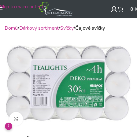
Skip to main content
0
Domů
Dárkový sortiment
Svíčky
Čajové svíčky
Klikněte pro zvětšení
?