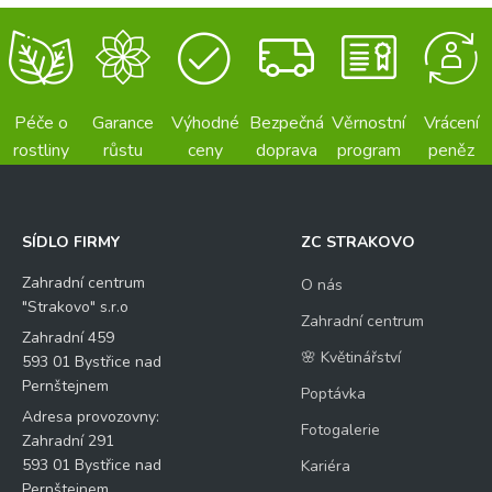
Péče o
Garance
Výhodné
Bezpečná
Věrnostní
Vrácení
rostliny
růstu
ceny
doprava
program
peněz
SÍDLO FIRMY
ZC STRAKOVO
Zahradní centrum
O nás
"Strakovo" s.r.o
Zahradní centrum
Zahradní 459
🌸 Květinářství
593 01 Bystřice nad
Pernštejnem
Poptávka
Adresa provozovny:
Fotogalerie
Zahradní 291
593 01 Bystřice nad
Kariéra
Pernštejnem