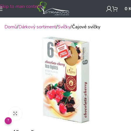
Skip to main content
0
Domů
Dárkový sortiment
Svíčky
Čajové svíčky
Klikněte pro zvětšení
?